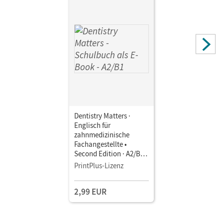
Dentistry Matters ·
Englisch für
zahnmedizinische
Fachangestellte •
Second Edition · A2/B1 •
Schulbuch als E-Book
PrintPlus-Lizenz
Mit Medien
2,99 EUR