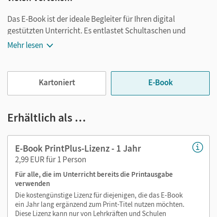
Das E-Book ist der ideale Begleiter für Ihren digital
gestützten Unterricht. Es entlastet Schultaschen und
Rucksäcke und ist jederzeit unkompliziert verfügbar.
Mehr lesen
Außerdem unterstützt es mit vielen digitalen Funktionen
das Lehren und Lernen:
Kartoniert
E-Book
Notizen erstellen
Markierungen setzen
Text ergänzen
Erhältlich als …
Lesezeichen hinzufügen
im Text suchen
E-Book PrintPlus-Lizenz - 1 Jahr
zoomen
2,99 EUR für 1 Person
Für alle, die im Unterricht bereits die Printausgabe
Die Medien sind wichtige Bestandteile dieses E-Books. Sie
verwenden
sind seitengenau platziert, damit Sie und Ihre Schüler/-innen
Die kostengünstige Lizenz für diejenigen, die das E-Book
jederzeit unkompliziert darauf zugreifen können. So
ein Jahr lang ergänzend zum Print-Titel nutzen möchten.
gestalten Sie das Lehren und Lernen zeitsparend und
Diese Lizenz kann nur von Lehrkräften und Schulen