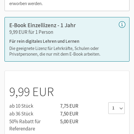
abwechslungsreich. Kein Medienwechsel! Kein
erworben werden.
zeitaufwendiges Suchen!
E-Book Einzellizenz - 1 Jahr
9,99 EUR für 1 Person
Medien in diesem E-Book:
Für rein digitales Lehren und Lernen
Audios
Die geeignete Lizenz für Lehrkräfte, Schulen oder
Privatpersonen, die nur mit dem E-Book arbeiten.
9,99 EUR
ab 10 Stück
7,75 EUR
ab 36 Stück
7,50 EUR
50% Rabatt für
5,00 EUR
Referendare