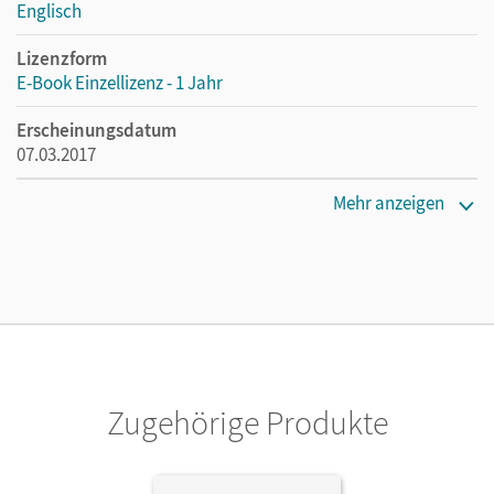
Englisch
Lizenzform
E-Book Einzellizenz - 1 Jahr
Erscheinungsdatum
07.03.2017
Lizenztext
Mehr anzeigen
Die geeignete Lizenz für Lehrkräfte, Schulen oder
Privatpersonen, die nur mit dem E-Book arbeiten.
Verlag
Cornelsen Verlag
Autor/-in
Thönicke, Manfred; Wood, Ian
Zugehörige Produkte