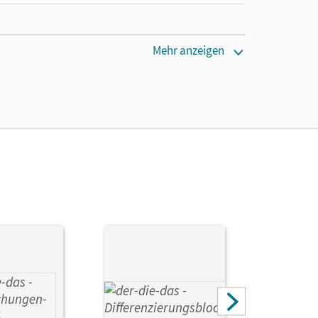
Mehr anzeigen
cm
 2000, XP. Hardwarevoraussetzungen: Pent ium-
 höher), mind. 32 MB Arbeitsspeicher (empfohlen
ler, Grafikauflösung 800 x 600, High Color,
intosh System ab OS 9 .