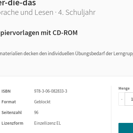
er-die-das
rache und Lesen · 4. Schuljahr
piervorlagen mit CD-ROM
gsmaterialien decken den individuellen Übungsbedarf der Lerngru
Menge
1
ISBN
978-3-06-082833-3
-
Format
Geblockt
Seitenzahl
96
Lizenzform
Einzellizenz EL