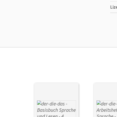
Liz
Ers
Ma
Sys
Ver