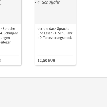
 • Sprache
der-die-das • Sprache
der-die-d
 4. Schuljahr
und Lesen · 4. Schuljahr
und Lesen 
hungen-
• Differenzierungsblock
• 5 Poster
Beileger
Einstiegsb
Basisbuch
R
12,50 EUR
18,25 E