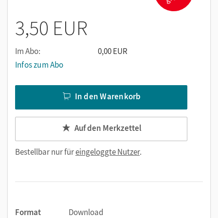
Schülerinnen und Schüler lesen Auszüge aus seinem Buch
„Deutschland, Deutschland über alles“ und diskutieren
3,50 EUR
deren heutige Relevanz.
Im Abo:
0,00 EUR
Infos zum Abo
In den Warenkorb
Auf den Merkzettel
Bestellbar nur für
eingeloggte Nutzer
.
Format
Download