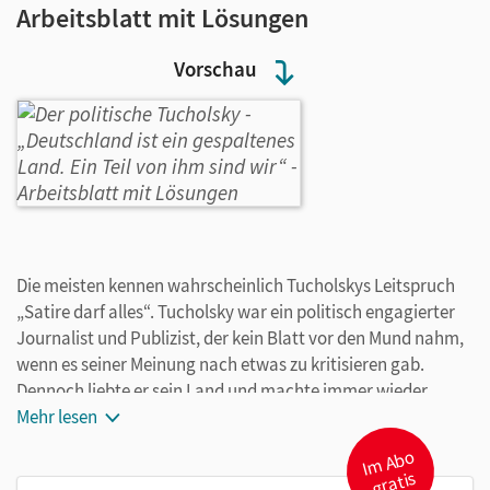
Arbeitsblatt mit Lösungen
Vorschau
Die meisten kennen wahrscheinlich Tucholskys Leitspruch
„Satire darf alles“. Tucholsky war ein politisch engagierter
Journalist und Publizist, der kein Blatt vor den Mund nahm,
wenn es seiner Meinung nach etwas zu kritisieren gab.
Dennoch liebte er sein Land und machte immer wieder
deutlich, dass Staat, Menschen und Landschaften zu
Mehr lesen
unterscheiden sind. Dem scharfzüngigen politischen
I
m
A
b
o
gr
Tucholsky ist dieses Arbeitsblatt gewidmet. Die
atis