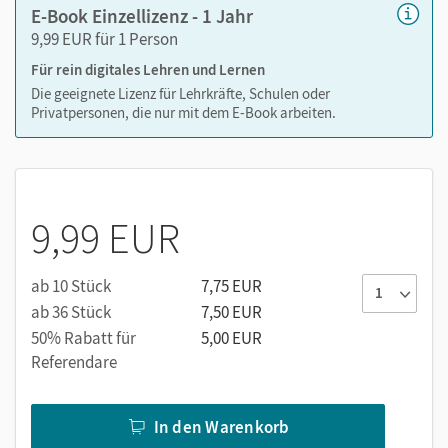
E-Book Einzellizenz - 1 Jahr
9,99 EUR für 1 Person
Medien in diesem E-Book:
Für rein digitales Lehren und Lernen
Wortbilder
Die geeignete Lizenz für Lehrkräfte, Schulen oder
Privatpersonen, die nur mit dem E-Book arbeiten.
Vorgelesene Fibeltexte auf Leicht- und Basis-Niveau
mit mitlaufender Silbenfärbung
Vorlesegeschichten zum Hören
Erklärfilme
Bastelvideos
9,99 EUR
ab 10 Stück
7,75 EUR
ab 36 Stück
7,50 EUR
50% Rabatt für
5,00 EUR
Referendare
In den Warenkorb