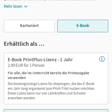
Rucksäcke und ist jederzeit unkompliziert verfügbar.
Mehr lesen
Außerdem unterstützt es mit vielen digitalen Funktionen
das Lehren und Lernen:
Kartoniert
E-Book
Notizen erstellen
Markierungen setzen
Text ergänzen
Erhältlich als …
Lesezeichen hinzufügen
im Text suchen
E-Book PrintPlus-Lizenz - 1 Jahr
zoomen
2,99 EUR für 1 Person
Für alle, die im Unterricht bereits die Printausgabe
Die Medien sind wichtige Bestandteile dieses E-Books. Sie
verwenden
sind seitengenau platziert, damit Sie und Ihre Schüler/-innen
Die kostengünstige Lizenz für diejenigen, die das E-Book
jederzeit unkompliziert darauf zugreifen können. So
ein Jahr lang ergänzend zum Print-Titel nutzen möchten.
gestalten Sie das Lehren und Lernen zeitsparend und
Diese Lizenz kann nur von Lehrkräften und Schulen
abwechslungsreich. Kein Medienwechsel! Kein
erworben werden.
zeitaufwendiges Suchen!