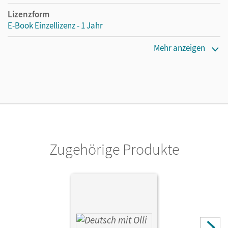
Lizenzform
E-Book Einzellizenz - 1 Jahr
Erscheinungsdatum
Mehr anzeigen
07.06.2022
Lizenztext
Die geeignete Lizenz für Lehrkräfte, Schulen oder
Privatpersonen, die nur mit dem E-Book arbeiten.
Verlag
Cornelsen Verlag
Zugehörige Produkte