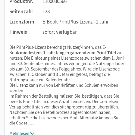
Produktnr.
1100030566
Seitenzahl
128
Lizenzform
E-Book PrintPlus-Lizenz - 1 Jahr
Hinweis
sofort verfügbar
Die PrintPlus-Lizenz berechtigt Nutzer/-innen, das E-
Book
mindestens 1 Jahr lang ergänzend zum Print-Titel
zu
nutzen: Die Einlösung eines Lizenzcodes zwischen dem 1. Juni
und 30. September eines Jahres verlängert die Nutzungsdauer
bis zum 30. September des Folgejahres. Wird ein Lizenzcode
zwischen 1. Oktober und 31. Mai eingelöst, beträgt die
Nutzungsdauer ein Kalenderjahr.
Die Lizenz kann nur von Lehrkräften und Schulen erworben
werden.
Im Rahmen der Bestellung müssen Sie bestätigen, dass Sie
bereits Print-Titel in dieser Anzahl einsetzen. Der Cornelsen
Verlag behält sich vor, dies stichprobenartig zu überprüfen.
Nachdem Sie den Bestellprozess abgeschlossen haben,
erhalten Sie die Lizenzcodes per Mail. Alternativ können Sie
die Codes j…
Mehr lesen