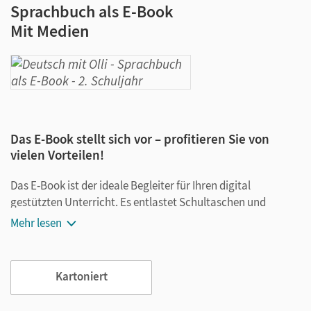
Sprachbuch als E-Book
Mit Medien
Das E-Book stellt sich vor – profitieren Sie von
vielen Vorteilen!
Das E-Book ist der ideale Begleiter für Ihren digital
gestützten Unterricht. Es entlastet Schultaschen und
Rucksäcke und ist jederzeit unkompliziert verfügbar.
Mehr lesen
Außerdem unterstützt es mit vielen digitalen Funktionen
das Lehren und Lernen:
Kartoniert
Notizen erstellen
Markierungen setzen