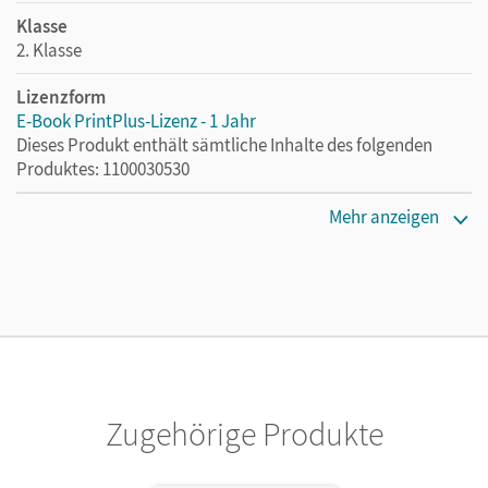
Klasse
2. Klasse
Lizenzform
E-Book PrintPlus-Lizenz - 1 Jahr
Dieses Produkt enthält sämtliche Inhalte des folgenden
Produktes: 1100030530
Erscheinungsdatum
Mehr anzeigen
24.07.2023
Lizenztext
Die kostengünstige Lizenz für diejenigen, die das E-Book
ein Jahr lang ergänzend zum Print-Titel nutzen möchten.
Diese Lizenz kann nur von Lehrkräften und Schulen
erworben werden.
Zugehörige Produkte
Verlag
Cornelsen Verlag