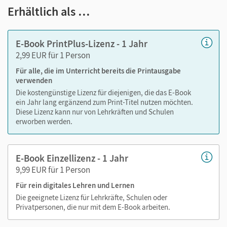
Text ergänzen
Erhältlich als …
Lesezeichen hinzufügen
im Text suchen
E-Book PrintPlus-Lizenz - 1 Jahr
zoomen
2,99 EUR für 1 Person
Für alle, die im Unterricht bereits die Printausgabe
Die Medien sind wichtige Bestandteile dieses E-Books. Sie
verwenden
sind seitengenau platziert, damit Sie und Ihre Schüler/-innen
Die kostengünstige Lizenz für diejenigen, die das E-Book
jederzeit unkompliziert darauf zugreifen können. So
ein Jahr lang ergänzend zum Print-Titel nutzen möchten.
gestalten Sie das Lehren und Lernen zeitsparend und
Diese Lizenz kann nur von Lehrkräften und Schulen
abwechslungsreich. Kein Medienwechsel! Kein
erworben werden.
zeitaufwendiges Suchen!
E-Book Einzellizenz - 1 Jahr
9,99 EUR für 1 Person
Medien in diesem E-Book:
Für rein digitales Lehren und Lernen
Spannende Hörspiele mit Mila, Milo und ihren
Die geeignete Lizenz für Lehrkräfte, Schulen oder
Freunden
Privatpersonen, die nur mit dem E-Book arbeiten.
Lesen mit visueller Unterstützung