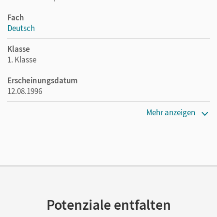
Fach
Deutsch
Klasse
1. Klasse
Erscheinungsdatum
12.08.1996
Maße
Mehr anzeigen
Länge: 21,1 cm, Breite: 14,8 cm, Höhe: 0,7 cm
Verlag
Cornelsen Verlag
Autor/-in
Metze, Wilfried
Potenziale entfalten