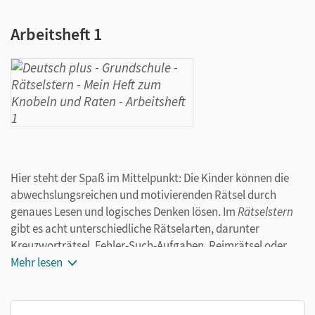
Arbeitsheft 1
Hier steht der Spaß im Mittelpunkt: Die Kinder können die
abwechslungsreichen und motivierenden Rätsel durch
genaues Lesen und logisches Denken lösen. Im
Rätselstern
gibt es acht unterschiedliche Rätselarten, darunter
Kreuzworträtsel, Fehler-Such-Aufgaben, Reimrätsel oder
Aufgaben, bei denen das Rätsel in der Schrift liegt.
Mehr lesen
Rätselstern
eignen sich zum ergänzenden Einsatz im
Unterricht. Sind alle Rätsel gelöst, erhält das Kind einen
Rätselstern.