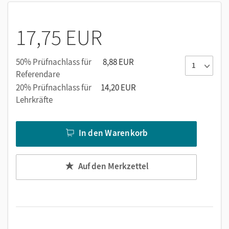
Die ca. 300 interaktiven Übungen auf zwei
Niveaustufen sind ein ergänzendes Angebot zum
Arbeitsheft. Die Trainingseinheiten sind abgestimmt
17,75 EUR
auf die Unterrichtsinhalte und bieten den
Schülerinnen und Schülern die Möglichkeit, zu den
50% Prüfnachlass für
8,88 EUR
wichtigsten Themen ihre Kenntnisse zu vertiefen.
Referendare
Tipps und Feedback unterstützen beim
eigenständigen Lösen der Aufgaben.
20% Prüfnachlass für
14,20 EUR
Lehrkräfte
In den Warenkorb
Auf den Merkzettel