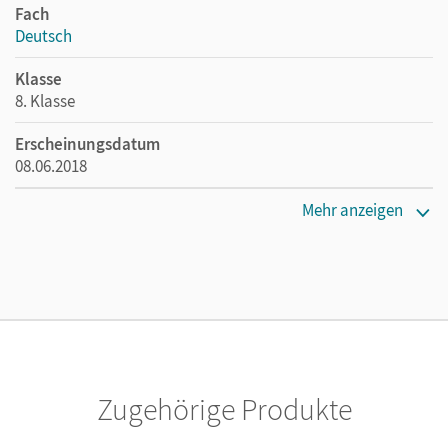
Fach
Deutsch
Klasse
8. Klasse
Erscheinungsdatum
08.06.2018
Maße
Mehr anzeigen
Länge: 29,7 cm, Breite: 21 cm, Höhe: 0,8 cm
Verlag
Cornelsen Verlag
Herausgeber/-in
Schurf, Bernd; Grunow, Cordula; Fingerhut, Margret
Zugehörige Produkte
Autor/-in
Mielke, Angela; Rusnok, Toka-Lena; Grunow, Cordula; Mohr,
Deborah; Wagener, Andrea; Fenske, Ute; Schick, Irmgard;