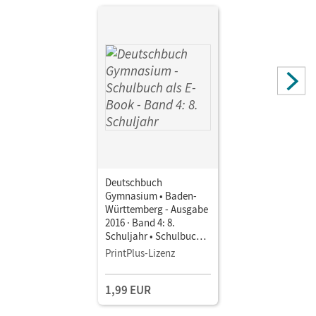
Simberger, Sandra; Graf, Inga; Czubayko-Reiß, Astrid;
Potthast, Vera; Goertz, Heike; Wölfel, Manuela; Weber,
Bianca; Fischer, Christoph; Fingerhut, Armin; Fischer,
Beatrix; Bordelais, Nicole
Deutschbuch
Gymnasium • Baden-
Württemberg - Ausgabe
2016 · Band 4: 8.
Schuljahr • Schulbuch
als E-Book Passend zum
PrintPlus-Lizenz
Bildungsplan 2016
1,99 EUR