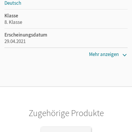
Deutsch
Klasse
8. Klasse
Erscheinungsdatum
29.04.2021
Maße
Mehr anzeigen
Länge: 29,7 cm, Breite: 20,9 cm, Höhe: 0,9 cm
Verlag
Cornelsen Verlag
Herausgeber/-in
Wagener, Andrea; Grunow, Cordula
Zugehörige Produkte