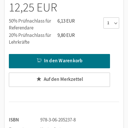
12,25 EUR
Mustertexte und Lösungsbeileger:
Sie unterstützen das
selbstständige Lernen.
Die Arbeitshefte sind auch mit zusätzlichen interaktiven
50% Prüfnachlass für
6,13 EUR
Übungen auf zwei Niveaustufen erhältlich, abgestimmt auf
Referendare
die Lehrwerks- und Unterrichtsinhalte.
20% Prüfnachlass für
9,80 EUR
Lehrkräfte
In den Warenkorb
Auf den Merkzettel
ISBN
978-3-06-205237-8