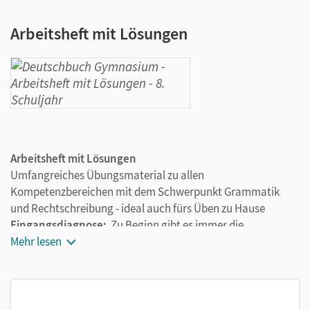
Arbeitsheft mit Lösungen
Arbeitsheft mit Lösungen
Umfangreiches Übungsmaterial zu allen
Kompetenzbereichen mit dem Schwerpunkt Grammatik
und Rechtschreibung - ideal auch fürs Üben zu Hause
Eingangsdiagnose:
Zu Beginn gibt es immer die
Eingangsdiagnose "Was kannst du schon?"
Mehr lesen
Lernstandstest:
Jedes Teilkapitel zur Grammatik und
Rechtschreibung schließt mit dem Lernstandstest "Teste
dich!" ab - eine gezielte Möglichkeit für Ihre Schülerinnen
und Schüler, ihren Lernstand zu ermitteln.