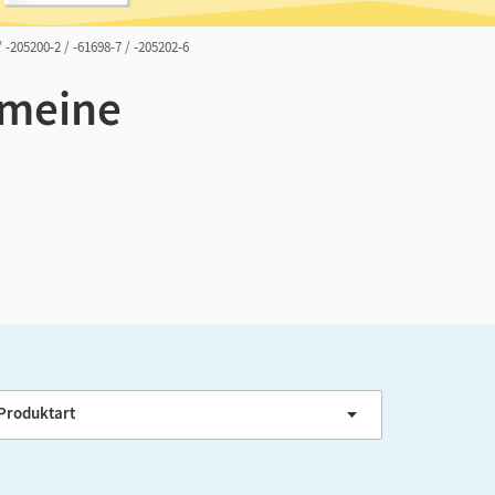
/ -205200-2 / -61698-7 / -205202-6
emeine
ER-Niveau
Produktart