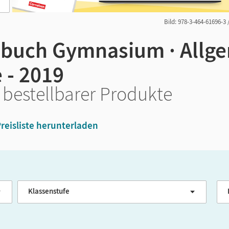
Bild: 978-3-464-61696-3 
buch Gymnasium · Allg
 - 2019
 bestellbarer Produkte
reisliste herunterladen
Klassenstufe
G