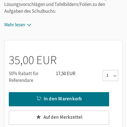
Lösungsvorschlägen und Tafelbildern/Folien zu den
Aufgaben des Schulbuchs:
Zahlreiche Kopiervorlagen mit differenzierenden
Mehr lesen
Übungen
Vorschläge für Klassenarbeiten und Tests (mit
Erwartungshorizont, Diagnosebögen und
Förderempfehlungen)
35,00 EUR
Auf der beigefügten CD-ROM finden sich alle Kopiervorlagen
als editierbare Word-Dokumente, Grafiken und Abbildungen
50% Rabatt für
17,50 EUR
zur Nutzung am Whiteboard oder Beamer, Hörtexte als
Referendare
Audio-Dateien mit dazugehörigen Arbeitsblättern zum
Training des Hörverstehens.
In den Warenkorb
Auf den Merkzettel