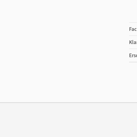
Fac
Kla
Ers
Ma
Ver
Vor
Her
Aut