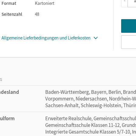
können einzeln eingesetzt oder zu Unterrichtsreihen kombinie
-
Format
Kartoniert
sind für den Unterricht und zur Nachbereitung zu Hause konzip
Seitenzahl
48
berücksichtigen unterschiedliche Sozialformen,
eignen sich auch für Vertretungsunterricht und Freiarbeit.
Allgemeine Lieferbedingungen und Lieferkosten
minologisch und methodisch orientieren sich die Kopiervorlagen
d aber auch unabhängig einsetzbar.
os
ndesland
Baden-Württemberg, Bayern, Berlin, Bran
Vorpommern, Niedersachsen, Nordrhein-Wes
Sachsen-Anhalt, Schleswig-Holstein, Thür
ulform
Erweiterte Realschule, Gemeinschaftsschul
Gemeinschaftsschule Klassen 11-12, Grunds
Integrierte Gesamtschule Klassen 5/7-10, I