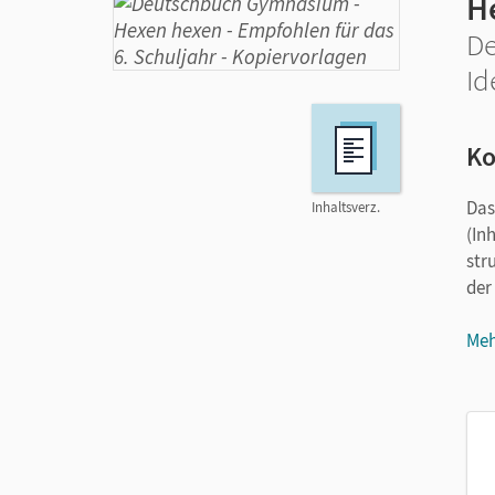
H
D
Id
Ko
Das
Inhaltsverz.
(In
str
der
Meh
Die