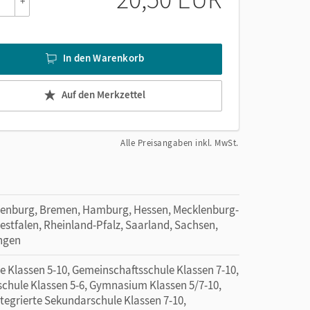
rt werden,
+
iert,
In den Warenkorb
 an den Schulbüchern der Reihe
Deutschbuch,
sie
Auf den Merkzettel
Alle Preisangaben inkl. MwSt.
denburg, Bremen, Hamburg, Hessen, Mecklenburg-
tfalen, Rheinland-Pfalz, Saarland, Sachsen,
ingen
e Klassen 5-10, Gemeinschaftsschule Klassen 7-10,
chule Klassen 5-6, Gymnasium Klassen 5/7-10,
ntegrierte Sekundarschule Klassen 7-10,