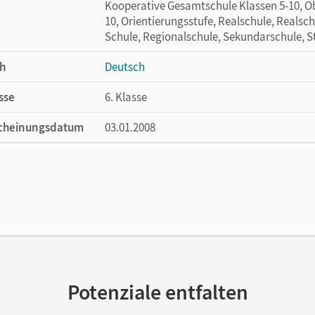
Kooperative Gesamtschule Klassen 5-10, Ob
10, Orientierungsstufe, Realschule, Realsch
Schule, Regionalschule, Sekundarschule, St
h
Deutsch
sse
6. Klasse
cheinungsdatum
03.01.2008
ße
Länge: 29,7 cm, Breite: 21 cm, Höhe: 0,3 cm
lag
Cornelsen Verlag
autor/-in
Dahl, Roald
ausgeber/-in
Schurf, Bernd; Wagener, Andrea; Fenske, Ut
or/-in
Joist, Alexander
Potenziale entfalten