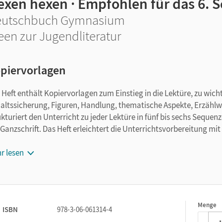
exen hexen · Empfohlen für das 6. S
eutschbuch Gymnasium
een zur Jugendliteratur
piervorlagen
 Heft enthält Kopiervorlagen zum Einstieg in die Lektüre, zu wi
haltssicherung, Figuren, Handlung, thematische Aspekte, Erzählwei
ukturiert den Unterricht zu jeder Lektüre in fünf bis sechs Sequ
 Ganzschrift. Das Heft erleichtert die Unterrichtsvorbereitung mit
methodisch vielfältigen Arbeitsblättern zur Textanalyse und -r
r lesen
didaktischen Hinweisen und Lösungen,
Vorschlägen für Klassenarbeiten.
 Arbeitsblätter
Menge
1
ISBN
978-3-06-061314-4