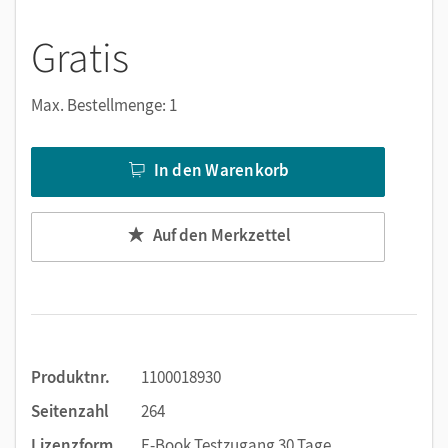
Viele digitale Funktionen unterstützen das Lehren und
Lernen:
Gratis
Notizen erstellen
Markierungen setzen
Max. Bestellmenge: 1
Text ergänzen
Lesezeichen hinzufügen
In den Warenkorb
Suchen im Text
Zoomen
Auf den Merkzettel
Produktnr.
1100018930
Seitenzahl
264
Lizenzform
E-Book Testzugang 30 Tage