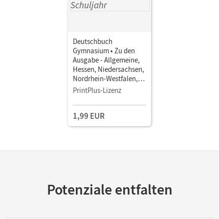
Deutschbuch
Gymnasium • Zu den
Ausgabe - Allgemeine,
Hessen, Niedersachsen,
Nordrhein-Westfalen,
Rheinland-Pfalz · 5.-10.
PrintPlus-Lizenz
Schuljahr
Orientierungswissen •
1,99 EUR
Schulbuch als E-Book
Potenziale entfalten