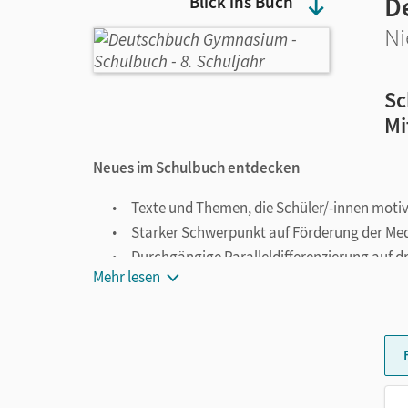
D
Blick ins Buch
Ni
Sc
Mi
Neues im Schulbuch entdecken
Texte und Themen, die Schüler/-innen mot
Starker Schwerpunkt auf Förderung der M
Durchgängige Paralleldifferenzierung auf 
Mehr lesen
Integrierte Sprach- und Methodenseiten
Extra-Seiten zum Sprachtraining in den Sch
Gezielte Sprachförderung durch Sprachenv
Bewährtes wiederfinden