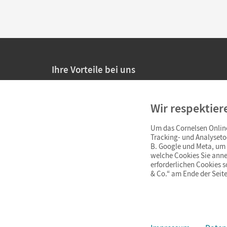
Ihre Vorteile bei uns
20% Prüfnachlass für Lehrkräfte
Wir respektier
Persönliche Angebote für Lehrkräfte
Um das Cornelsen Online
Sicheres Einkaufen mit SSL-Verschlüsselung
Tracking- und Analyseto
B. Google und Meta, um I
Verlängerte
Widerrufsfrist
von 4 Wochen
welche Cookies Sie anne
erforderlichen Cookies 
& Co.“ am Ende der Seite
Schnelle und einfache Retourenabwicklung