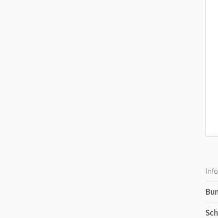
Klare Struktur und übersichtlicher Kapitela
Transparenter Aufbau durch Gliederung in
Selbstdiagnose
Klassenarbeitstraining
Exzellente Service-Materialien für Lehrkräft
Inf
Bu
Sch