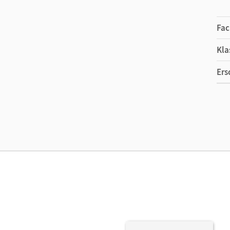
Fac
Kla
Ers
Ma
Ver
Her
Aut