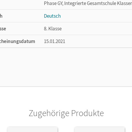
Phase GY, Integrierte Gesamtschule Klasse
h
Deutsch
sse
8. Klasse
cheinungsdatum
15.01.2021
ße
Länge: 26,7 cm, Breite: 19,4 cm, Höhe: 2,1 
lag
Cornelsen Verlag
ausgeber/-in
Wagener, Andrea
or/-in
Mohr, Deborah; Lippert, Sebastian
Zugehörige Produkte