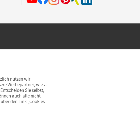
hland beim Kauf im Cornelsen Onlineshop.
rsandkostenfrei innerhalb Deutschlands
zlich nutzen wir
ere Werbepartner, wie z.
Entscheiden Sie selbst,
önnen auch alle nicht
 über den Link „Cookies