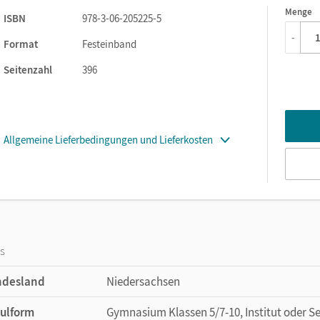
Menge
1
ISBN
978-3-06-205225-5
ufbau im Dreischritt
-
 Kompetenzbereiche
Format
Festeinband
Seitenzahl
396
e
Allgemeine Lieferbedingungen und Lieferkosten
os
ndesland
Niedersachsen
ulform
Gymnasium Klassen 5/7-10, Institut oder Se