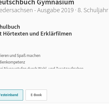
eutschbuch Gymnasium
edersachsen - Ausgabe 2019 · 8. Schuljahr
hulbuch
t Hörtexten und Erklärfilmen
ivieren und Spaß machen
edienkompetenz
drei Niveaustufen durch Wahl- und Zusatzaufgaben_
reib- und Lesekapiteln
ergleich
Festeinband
E-Book