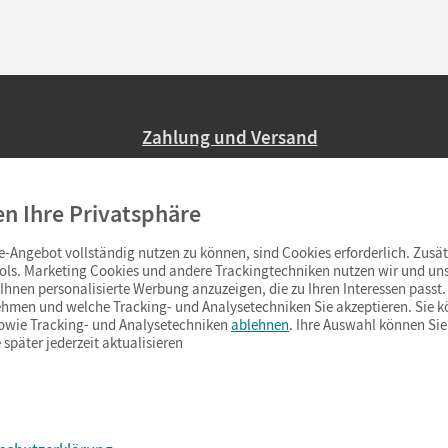
Zahlung und Versand
Nur 2,95 EUR Versandkosten in Deutsc
en Ihre Privatsphäre
Ab 59,– EUR Bestellwert liefern wir ve
(Lieferung in 3–6 Tagen).
-Angebot vollständig nutzen zu können, sind Cookies erforderlich. Zusät
ols. Marketing Cookies und andere Trackingtechniken nutzen wir und uns
hnen personalisierte Werbung anzuzeigen, die zu Ihren Interessen passt. 
hmen und welche Tracking- und Analysetechniken Sie akzeptieren. Sie k
sowie Tracking- und Analysetechniken
ablehnen
. Ihre Auswahl können Sie
 später jederzeit aktualisieren