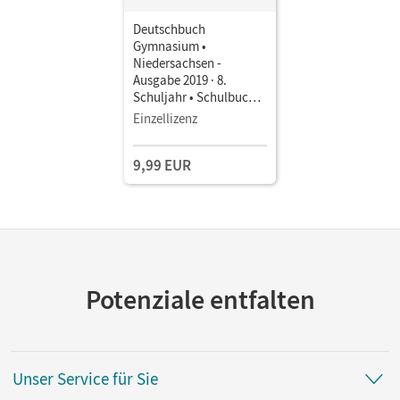
Deutschbuch
Gymnasium •
Niedersachsen -
Ausgabe 2019 · 8.
Schuljahr • Schulbuch
als E-Book Mit Medien
Einzellizenz
9,99 EUR
Potenziale entfalten
Unser Service für Sie