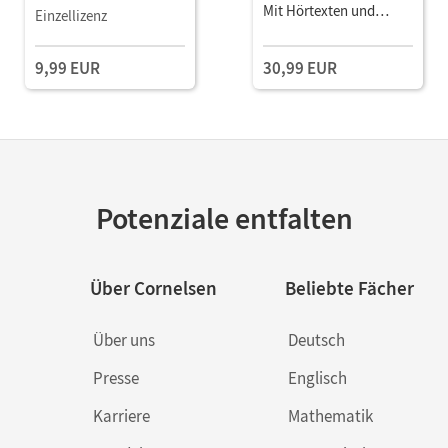
als E-Book Mit Medien
Mit Hörtexten und
Einzellizenz
Erklärfilmen
9,99 EUR
30,99 EUR
Potenziale entfalten
Über Cornelsen
Beliebte Fächer
Über uns
Deutsch
Presse
Englisch
Karriere
Mathematik