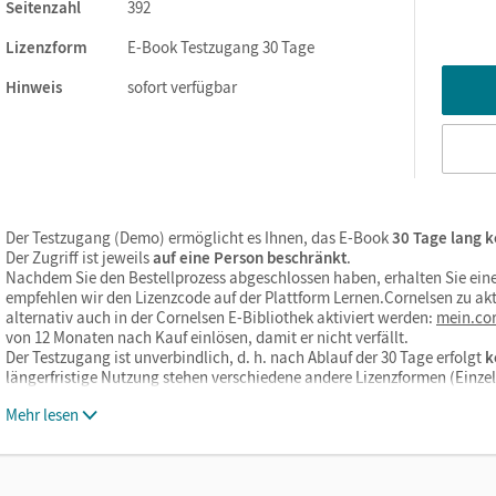
Seitenzahl
392
Lizenzform
E-Book Testzugang 30 Tage
ks. Sie sind seitengenau platziert, damit Sie und Ihre Schüler/-i
So gestalten Sie das Lehren und Lernen zeitsparend und
Hinweis
sofort verfügbar
itaufwendiges Suchen!
Der Testzugang (Demo) ermöglicht es Ihnen, das E-Book
30 Tage lang k
Der Zugriff ist jeweils
auf eine Person beschränkt
.
Nachdem Sie den Bestellprozess abgeschlossen haben, erhalten Sie eine
empfehlen wir den Lizenzcode auf der Plattform Lernen.Cornelsen zu akt
alternativ auch in der Cornelsen E-Bibliothek aktiviert werden:
mein.cor
von 12 Monaten nach Kauf einlösen, damit er nicht verfällt.
Der Testzugang ist unverbindlich, d. h. nach Ablauf der 30 Tage erfolgt
k
längerfristige Nutzung stehen verschiedene andere Lizenzformen (Einz
Mehr lesen