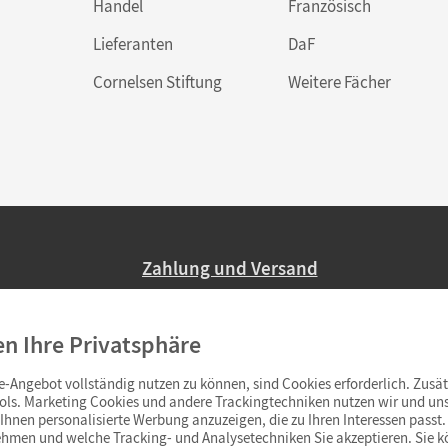
Handel
Französisch
Lieferanten
DaF
Cornelsen Stiftung
Weitere Fächer
Zahlung und Versand
Nur 2,95 EUR Versandkosten in Deutsc
en Ihre Privatsphäre
Ab 59,– EUR Bestellwert liefern wir ve
(Lieferung in 3–6 Tagen).
-Angebot vollständig nutzen zu können, sind Cookies erforderlich. Zusät
ols. Marketing Cookies und andere Trackingtechniken nutzen wir und uns
hnen personalisierte Werbung anzuzeigen, die zu Ihren Interessen passt. 
hmen und welche Tracking- und Analysetechniken Sie akzeptieren. Sie k