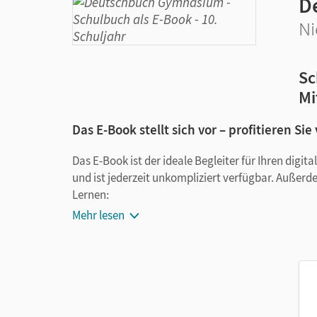
D
Ni
Sc
Mi
Das E-Book stellt sich vor – profitieren Sie
Das E-Book ist der ideale Begleiter für Ihren digi
und ist jederzeit unkompliziert verfügbar. Außerd
Lernen:
Mehr lesen
Notizen erstellen
Markierungen setzen
Text ergänzen
Lesezeichen hinzufügen
im Text suchen