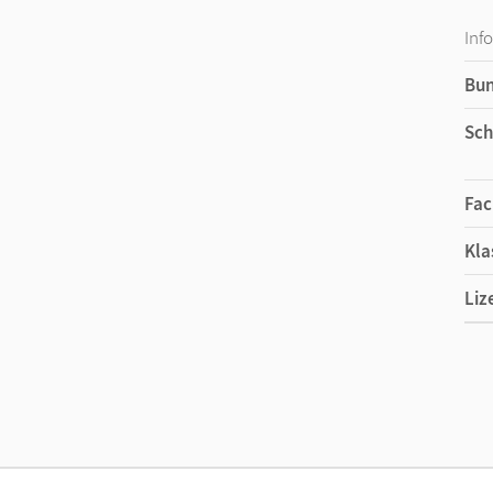
Inf
Bu
Sch
Fac
Kla
Liz
Ers
Liz
Ver
Her