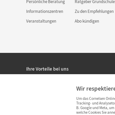
Persönliche Beratung
Ratgeber Grundschule
Informationszentren
Zu den Empfehlungen
Veranstaltungen
Abo kündigen
Ihre Vorteile bei uns
20% Prüfnachlass für Lehrkräfte
Wir respektier
Persönliche Angebote für Lehrkräfte
Um das Cornelsen Online
Sicheres Einkaufen mit SSL-Verschlüsselung
Tracking- und Analyseto
B. Google und Meta, um I
Verlängerte
Widerrufsfrist
von 4 Wochen
welche Cookies Sie anne