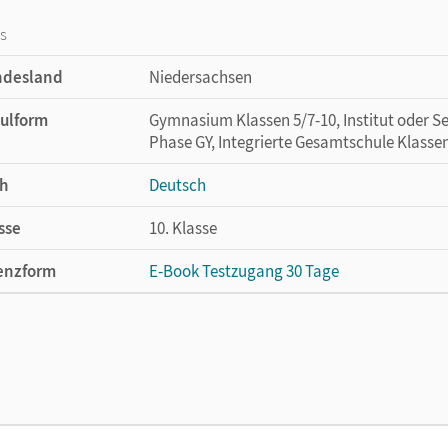
os
ndesland
Niedersachsen
ulform
Gymnasium Klassen 5/7-10, Institut oder Se
Phase GY, Integrierte Gesamtschule Klasse
h
Deutsch
sse
10. Klasse
enzform
E-Book Testzugang 30 Tage
cheinungsdatum
09.03.2023
enztext
Kostenloser Zugang, um das E-Book 30 Tage
lag
Cornelsen Verlag
ausgeber/-in
Wagener, Andrea