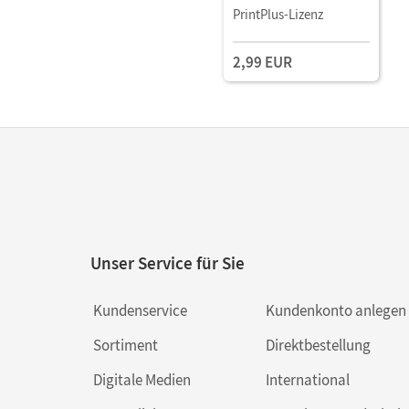
als E-Book Mit Medien
PrintPlus-Lizenz
2,99 EUR
Unser Service für Sie
Kundenservice
Kundenkonto anlegen
Sortiment
Direktbestellung
Digitale Medien
International