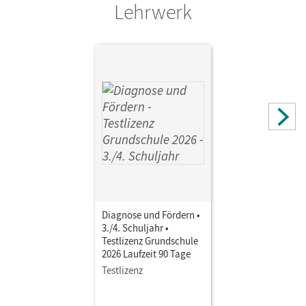
Lehrwerk
Autor/-in
Lessing, Michael; Hahnemann, Stefan; Reutin-Hoffmann,
Ute; Rühle, Christian; Peter, Markus; Hötschl, Robin
Diagnose und Fördern •
3./4. Schuljahr •
Testlizenz Grundschule
2026 Laufzeit 90 Tage
Testlizenz