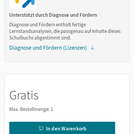
Notizen erstellen
Markierungen setzen
Unterstützt durch Diagnose und Fördern
Text ergänzen
Diagnose und Fördern enthält fertige
Lesezeichen hinzufügen
Lernstandsanalysen, die passgenau auf Inhalte dieses
Suchen im Text
Schulbuchs abgestimmt sind.
Zoomen
Diagnose und Fördern (Lizenzen)
Gratis
Max. Bestellmenge: 1
In den Warenkorb