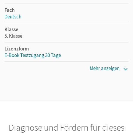
Fach
Deutsch
Klasse
5. Klasse
Lizenzform
E-Book Testzugang 30 Tage
Erscheinungsdatum
Mehr anzeigen
02.08.2021
Lizenztext
Kostenloser Zugang, um das E-Book 30 Tage lang zu testen
Verlag
Cornelsen Verlag
Diagnose und Fördern für dieses
Herausgeber/-in
Schurf, Bernd; Wagener, Andrea