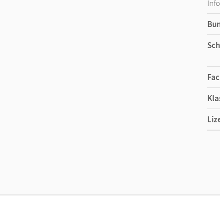
Inf
Bu
Sch
Fac
Kla
Liz
Ers
Liz
Ver
Aut