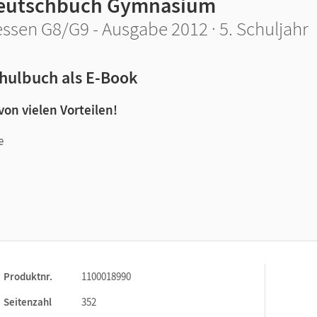
eutschbuch Gymnasium
ssen G8/G9 - Ausgabe 2012 · 5. Schuljahr
hulbuch als E-Book
 von vielen Vorteilen!
e
n und Lernen:
Produktnr.
1100018990
Seitenzahl
352