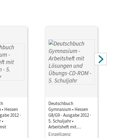
ch
Deutschbuch
Deutschb
 • Hessen
Gymnasium • Hessen
Gymnasiu
gabe 2012 ·
G8/G9 - Ausgabe 2012 ·
Allgemein
 •
5. Schuljahr •
2012 · Ban
 mit
Arbeitsheft mit
Schuljahr
Lösungen und Übungs-
Klassenzi
Einzellizenz
Einzellize