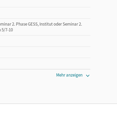
minar 2. Phase GESS, Institut oder Seminar 2.
 5/7-10
Mehr anzeigen
 lang zu testen
ordula; Fenske, Ute; Erlach, Dietrich; Brenner,