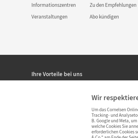
Informationszentren
Zu den Empfehlungen
Veranstaltungen
Abo kündigen
Ihre Vorteile bei uns
20% Prüfnachlass für Lehrkräfte
Wir respektier
Persönliche Angebote für Lehrkräfte
Um das Cornelsen Online
Sicheres Einkaufen mit SSL-Verschlüsselung
Tracking- und Analyseto
B. Google und Meta, um I
Verlängerte
Widerrufsfrist
von 4 Wochen
welche Cookies Sie anne
erforderlichen Cookies 
& Co.“ am Ende der Seite
Schnelle und einfache Retourenabwicklung