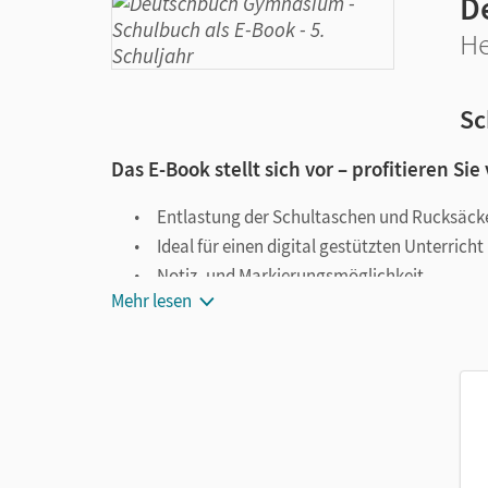
D
He
Sc
Das E-Book stellt sich vor – profitieren Sie
Entlastung der Schultaschen und Rucksäck
Ideal für einen digital gestützten Unterricht
Notiz- und Markierungsmöglichkeit
Mehr lesen
Jederzeit unkompliziert verfügbar
Viele digitale Funktionen unterstützen das Lehre
Notizen erstellen
Markierungen setzen
Text ergänzen