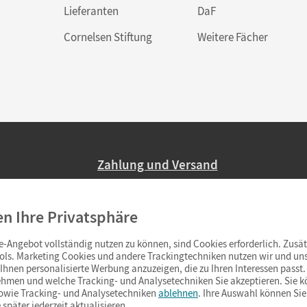
Lieferanten
DaF
Cornelsen Stiftung
Weitere Fächer
Zahlung und Versand
Nur 2,95 EUR Versandkosten in Deutsc
en Ihre Privatsphäre
Ab 59,– EUR Bestellwert liefern wir ve
(Lieferung in 3–6 Tagen).
-Angebot vollständig nutzen zu können, sind Cookies erforderlich. Zusät
ols. Marketing Cookies und andere Trackingtechniken nutzen wir und uns
hnen personalisierte Werbung anzuzeigen, die zu Ihren Interessen passt. 
hmen und welche Tracking- und Analysetechniken Sie akzeptieren. Sie k
sowie Tracking- und Analysetechniken
ablehnen
. Ihre Auswahl können Sie
 später jederzeit aktualisieren