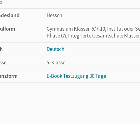
os
ndesland
Hessen
ulform
Gymnasium Klassen 5/7-10, Institut oder Se
Phase GY, Integrierte Gesamtschule Klassen
h
Deutsch
sse
5. Klasse
enzform
E-Book Testzugang 30 Tage
cheinungsdatum
02.08.2021
enztext
Kostenloser Zugang, um das E-Book 30 Tage
lag
Cornelsen Verlag
or/-in
Gierlich, Heinz; Joist, Alexander; Grunow, C
Gerd; Campe, Ulrich