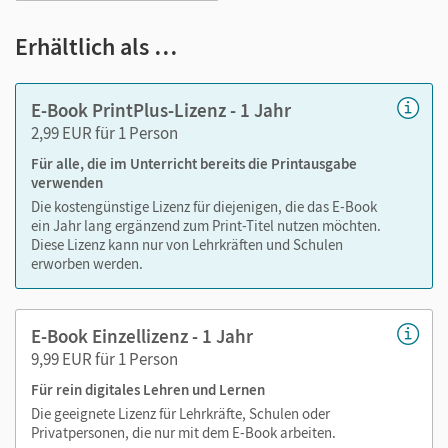
Markierungen setzen
Text ergänzen
Erhältlich als …
Lesezeichen hinzufügen
im Text suchen
E-Book PrintPlus-Lizenz - 1 Jahr
zoomen
2,99 EUR für 1 Person
Für alle, die im Unterricht bereits die Printausgabe
Die Medien sind wichtige Bestandteile dieses E-Books. Sie
verwenden
sind seitengenau platziert, damit Sie und Ihre Schüler/-innen
Die kostengünstige Lizenz für diejenigen, die das E-Book
jederzeit unkompliziert darauf zugreifen können. So
ein Jahr lang ergänzend zum Print-Titel nutzen möchten.
gestalten Sie das Lehren und Lernen zeitsparend und
Diese Lizenz kann nur von Lehrkräften und Schulen
abwechslungsreich. Kein Medienwechsel! Kein
erworben werden.
zeitaufwendiges Suchen!
E-Book Einzellizenz - 1 Jahr
9,99 EUR für 1 Person
Neu: Barrierefreie Funktionen
verfügbar im E-Book. Damit
Sie noch besser vorbereitet sind auf die individuellen
Für rein digitales Lehren und Lernen
Bedürfnisse Ihrer Lernenden.
Die geeignete Lizenz für Lehrkräfte, Schulen oder
Privatpersonen, die nur mit dem E-Book arbeiten.