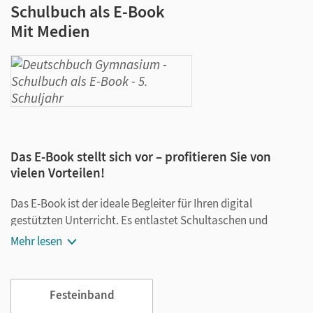
Schulbuch als E-Book
Mit Medien
Das E-Book stellt sich vor – profitieren Sie von
vielen Vorteilen!
Das E-Book ist der ideale Begleiter für Ihren digital
gestützten Unterricht. Es entlastet Schultaschen und
Rucksäcke und ist jederzeit unkompliziert verfügbar.
Mehr lesen
Außerdem unterstützt es mit vielen digitalen Funktionen
das Lehren und Lernen:
Festeinband
Notizen erstellen