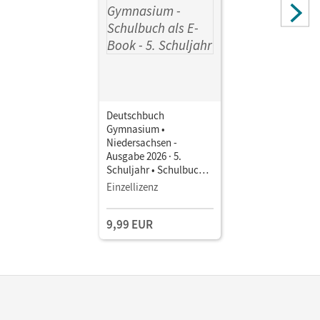
Wagener, Andrea; Schneider, Frank; Graf, Inga; Herold,
Robert; Will, Robert; Rühle, Christian; Mohr, Deborah;
Nazlier, Marie; Fischer, Christoph; Kroesen, Stephanie;
Boes, Julia; Heilig, Patricia; Schwarz, Christian
Deutschbuch
Gymnasium •
Niedersachsen -
Ausgabe 2026 · 5.
Schuljahr • Schulbuch
als E-Book Mit Medien
Einzellizenz
9,99 EUR