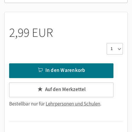
Medien in diesem E-Book:
Erklärfilme zum Merkwissen, zu
Rechtschreibstrategien und zur Grammatik
2,99 EUR
Interaktive Übungen zu den Sprachtrainingsseiten
Interaktive Tests
Hörtexte
Orientierungswissen
In den Warenkorb
Auf den Merkzettel
Bestellbar nur für
Lehrpersonen und Schulen
.