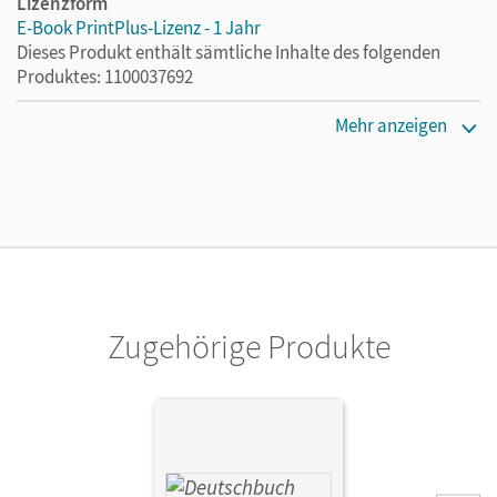
Lizenzform
E-Book PrintPlus-Lizenz - 1 Jahr
Dieses Produkt enthält sämtliche Inhalte des folgenden
Produktes: 1100037692
Erscheinungsdatum
Mehr anzeigen
29.04.2026
Lizenztext
Die kostengünstige Lizenz für diejenigen, die das E-Book
ein Jahr lang ergänzend zum Print-Titel nutzen möchten.
Diese Lizenz kann nur von Lehrkräften und Schulen
erworben werden.
Zugehörige Produkte
Verlag
Cornelsen Verlag
Herausgeber/-in
Wagener, Andrea; Mohr, Deborah
Autor/-in