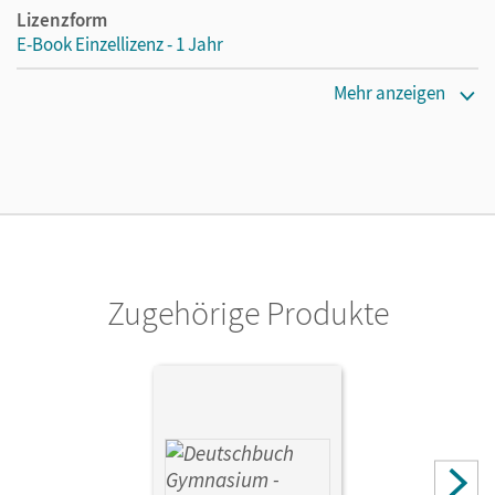
Lizenzform
E-Book Einzellizenz - 1 Jahr
Erscheinungsdatum
Mehr anzeigen
08.12.2021
Lizenztext
Die geeignete Lizenz für Lehrkräfte, Schulen oder
Privatpersonen, die nur mit dem E-Book arbeiten.
Verlag
Cornelsen Verlag
Zugehörige Produkte