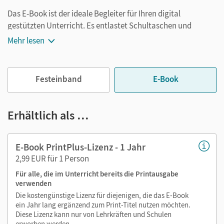
Das E-Book ist der ideale Begleiter für Ihren digital
gestützten Unterricht. Es entlastet Schultaschen und
Rucksäcke und ist jederzeit unkompliziert verfügbar.
Mehr lesen
Außerdem unterstützt es mit vielen digitalen Funktionen
das Lehren und Lernen:
Festeinband
E-Book
Notizen erstellen
Markierungen setzen
Text ergänzen
Erhältlich als …
Lesezeichen hinzufügen
im Text suchen
E-Book PrintPlus-Lizenz - 1 Jahr
zoomen
2,99 EUR für 1 Person
Für alle, die im Unterricht bereits die Printausgabe
Die Medien sind wichtige Bestandteile dieses E-Books. Sie
verwenden
sind seitengenau platziert, damit Sie und Ihre Schüler/-innen
Die kostengünstige Lizenz für diejenigen, die das E-Book
jederzeit unkompliziert darauf zugreifen können. So
ein Jahr lang ergänzend zum Print-Titel nutzen möchten.
gestalten Sie das Lehren und Lernen zeitsparend und
Diese Lizenz kann nur von Lehrkräften und Schulen
abwechslungsreich. Kein Medienwechsel! Kein
erworben werden.