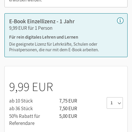
zeitaufwendiges Suchen!
E-Book Einzellizenz - 1 Jahr
9,99 EUR für 1 Person
Medien in diesem E-Book:
Für rein digitales Lehren und Lernen
Erklärfilme zum Merkwissen
Die geeignete Lizenz für Lehrkräfte, Schulen oder
Privatpersonen, die nur mit dem E-Book arbeiten.
Hörtexte zu literarischen Texten und Sachtexten
9,99 EUR
ab 10 Stück
7,75 EUR
ab 36 Stück
7,50 EUR
50% Rabatt für
5,00 EUR
Referendare