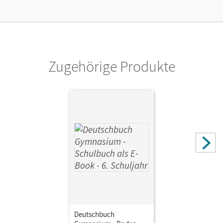
Kostenloser Zugang, um das E-Book 30 Tage lang zu testen
Verlag
Cornelsen Verlag
Zugehörige Produkte
Autor/-in
Graff, Christiane; Joist, Alexander; Meyer-Pfeil, Manuela;
Wölfel, Manuela; Oldeweme, Christoph; Mielke, Angela;
Langner, Markus; Schneider, Frank; Tetling, Klaus;
Schönenborn, Diana; Pabelick, Norbert; Schappert,
Christoph; Mohr, Deborah; Walbergs, Linda; Fischer,
Christoph; Eichenberg, Heiko; Eichenberg, Christine;
Germann, Michael
Deutschbuch