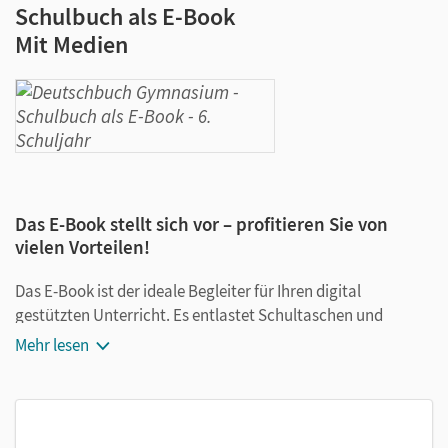
Schulbuch als E-Book
Mit Medien
Das E-Book stellt sich vor – profitieren Sie von
vielen Vorteilen!
Das E-Book ist der ideale Begleiter für Ihren digital
gestützten Unterricht. Es entlastet Schultaschen und
Rucksäcke und ist jederzeit unkompliziert verfügbar.
Mehr lesen
Außerdem unterstützt es mit vielen digitalen Funktionen
das Lehren und Lernen:
Notizen erstellen