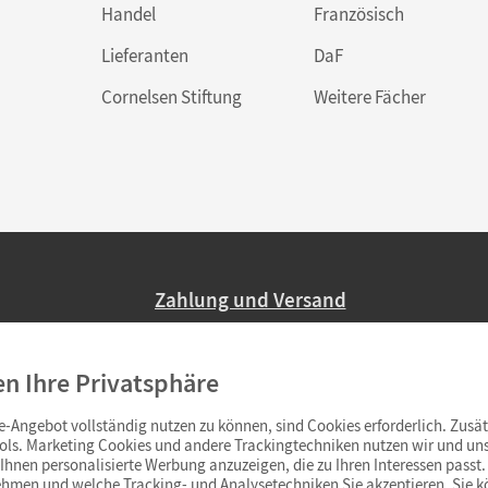
Handel
Französisch
Lieferanten
DaF
Cornelsen Stiftung
Weitere Fächer
Zahlung und Versand
Nur 2,95 EUR Versandkosten in Deutsc
en Ihre Privatsphäre
Ab 59,– EUR Bestellwert liefern wir ve
(Lieferung in 3–6 Tagen).
-Angebot vollständig nutzen zu können, sind Cookies erforderlich. Zusät
ols. Marketing Cookies und andere Trackingtechniken nutzen wir und uns
hnen personalisierte Werbung anzuzeigen, die zu Ihren Interessen passt. 
hmen und welche Tracking- und Analysetechniken Sie akzeptieren. Sie k