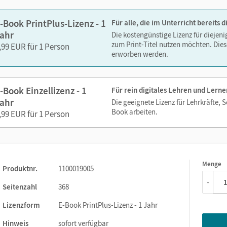
-Book PrintPlus-Lizenz - 1
Für alle, die im Unterricht bereits
ahr
Die kostengünstige Lizenz für diejen
zum Print-Titel nutzen möchten. Dies
,99 EUR für 1 Person
erworben werden.
-Book Einzellizenz - 1
Für rein digitales Lehren und Lerne
ahr
Die geeignete Lizenz für Lehrkräfte, 
Book arbeiten.
,99 EUR für 1 Person
Menge
1
Produktnr.
1100019005
-
Seitenzahl
368
Lizenzform
E-Book PrintPlus-Lizenz - 1 Jahr
Hinweis
sofort verfügbar