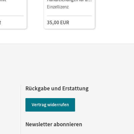
Unterricht,
Einzellizenz
Einzellize
Kopiervorlagen und CD-
ROM
R
35,00 EUR
Rückgabe und Erstattung
Vertrag widerrufen
Newsletter abonnieren