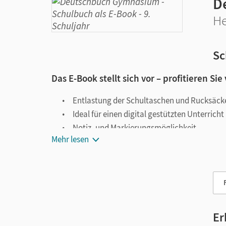
D
He
Sc
Das E-Book stellt sich vor – profitieren Sie
Entlastung der Schultaschen und Rucksäck
Ideal für einen digital gestützten Unterricht
Notiz- und Markierungsmöglichkeit
Mehr lesen
Jederzeit unkompliziert verfügbar
Viele digitale Funktionen unterstützen das Lehre
Notizen erstellen
Markierungen setzen
Text ergänzen
Er