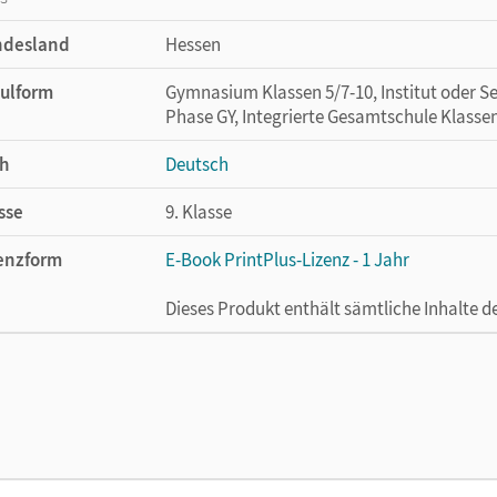
ndesland
Hessen
ulform
Gymnasium Klassen 5/7-10, Institut oder Se
Phase GY, Integrierte Gesamtschule Klassen
h
Deutsch
sse
9. Klasse
enzform
E-Book PrintPlus-Lizenz - 1 Jahr
Dieses Produkt enthält sämtliche Inhalte 
cheinungsdatum
02.08.2021
enztext
Die kostengünstige Lizenz für diejenigen, d
Titel nutzen möchten. Diese Lizenz kann n
lag
Cornelsen Verlag