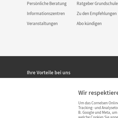
Persönliche Beratung
Ratgeber Grundschule
Informationszentren
Zu den Empfehlungen
Veranstaltungen
Abo kündigen
Ihre Vorteile bei uns
20% Prüfnachlass für Lehrkräfte
Wir respektier
Persönliche Angebote für Lehrkräfte
Um das Cornelsen Online
Sicheres Einkaufen mit SSL-Verschlüsselung
Tracking- und Analyseto
B. Google und Meta, um I
Verlängerte
Widerrufsfrist
von 4 Wochen
welche Cookies Sie anne