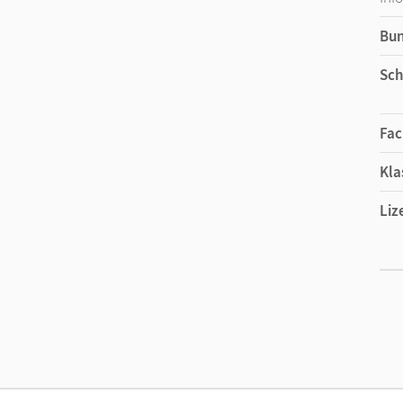
Bu
Sch
Fac
Kla
Liz
Ers
Liz
Ver