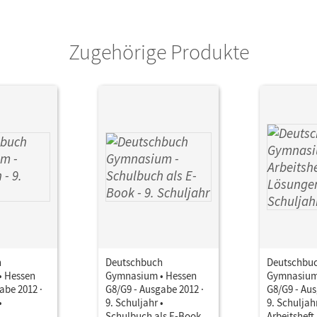
ausgeber/-in
Schurf, Bernd; Wagener, Andrea
Zugehörige Produkte
h
Deutschbuch
Deutschbu
 Hessen
Gymnasium • Hessen
Gymnasium
abe 2012 ·
G8/G9 - Ausgabe 2012 ·
G8/G9 - Aus
•
9. Schuljahr •
9. Schuljahr
Schulbuch als E-Book
Arbeitsheft