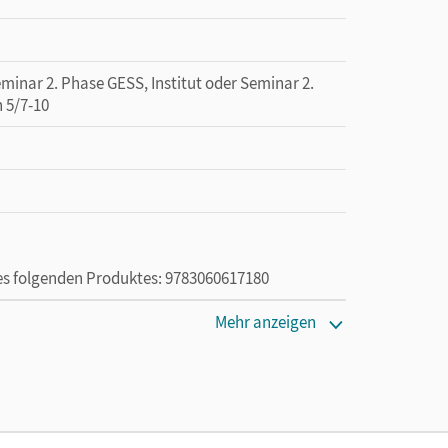
minar 2. Phase GESS, Institut oder Seminar 2.
 5/7-10
des folgenden Produktes: 9783060617180
Mehr anzeigen
ie das E-Book ein Jahr lang ergänzend zum Print-
ur von Lehrkräften und Schulen erworben werden.