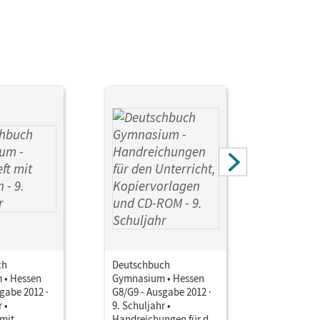
ch
Deutschbuch
Deutschb
 • Hessen
Gymnasium • Hessen
Gymnasiu
gabe 2012 ·
G8/G9 - Ausgabe 2012 ·
G8/G9 - A
 •
9. Schuljahr •
9. Schulja
 mit
Handreichungen für den
für G9