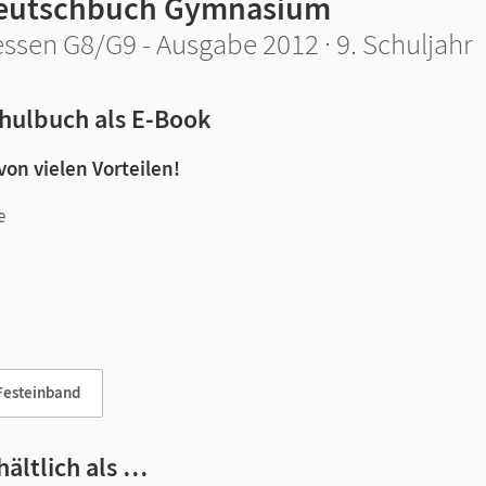
eutschbuch Gymnasium
ssen G8/G9 - Ausgabe 2012 · 9. Schuljahr
hulbuch als E-Book
 von vielen Vorteilen!
e
n und Lernen:
Festeinband
hältlich als …