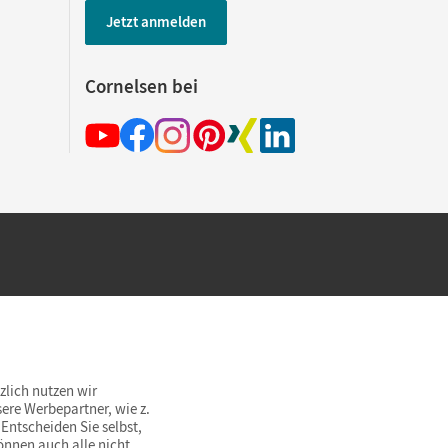
Jetzt anmelden
Cornelsen bei
hland beim Kauf im Cornelsen Onlineshop.
rsandkostenfrei innerhalb Deutschlands
zlich nutzen wir
ere Werbepartner, wie z.
Entscheiden Sie selbst,
önnen auch alle nicht