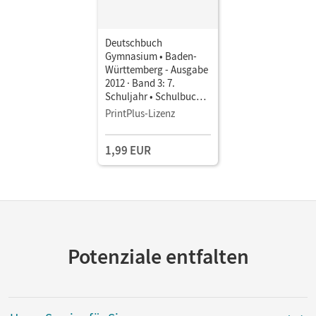
Deutschbuch
Gymnasium • Baden-
Württemberg - Ausgabe
2012 · Band 3: 7.
Schuljahr • Schulbuch
als E-Book
PrintPlus-Lizenz
1,99 EUR
Potenziale entfalten