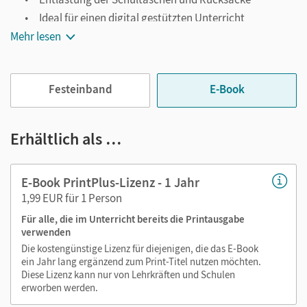
Ideal für einen digital gestützten Unterricht
Mehr lesen
Notiz- und Markierungsmöglichkeit
Jederzeit unkompliziert verfügbar
Viele digitale Funktionen unterstützen das Lehren und
Festeinband
E-Book
Lernen:
Notizen erstellen
Erhältlich als …
Markierungen setzen
Text ergänzen
E-Book PrintPlus-Lizenz - 1 Jahr
Lesezeichen hinzufügen
1,99 EUR für 1 Person
Suchen im Text
Für alle, die im Unterricht bereits die Printausgabe
Zoomen
verwenden
Die kostengünstige Lizenz für diejenigen, die das E-Book
ein Jahr lang ergänzend zum Print-Titel nutzen möchten.
Diese Lizenz kann nur von Lehrkräften und Schulen
erworben werden.