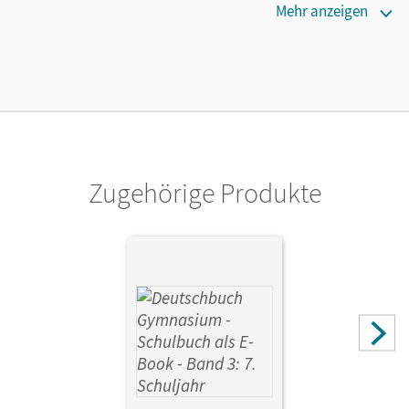
Erscheinungsdatum
Mehr anzeigen
27.03.2014
Lizenztext
Die geeignete Lizenz für Lehrkräfte, Schulen oder
Privatpersonen, die nur mit dem E-Book arbeiten.
Verlag
Cornelsen Verlag
Zugehörige Produkte
Autor/-in
Fischer, Christoph; Eger, Georg; Gerstung-Mitsch, Cornelia;
König, Marion; Imhof, Peter