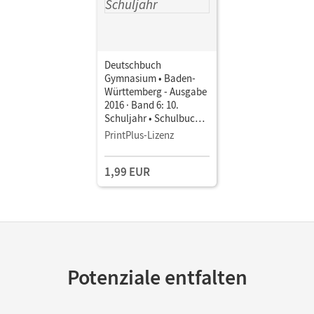
Deutschbuch
Gymnasium • Baden-
Württemberg - Ausgabe
2016 · Band 6: 10.
Schuljahr • Schulbuch
als E-Book Passend zum
PrintPlus-Lizenz
Bildungsplan 2016
1,99 EUR
Potenziale entfalten