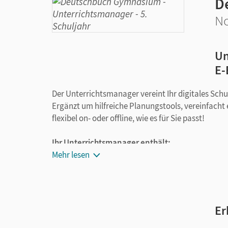
D
No
Un
E-
Der Unterrichtsmanager vereint Ihr digitales Sch
Ergänzt um hilfreiche Planungstools, vereinfacht 
flexibel on- oder offline, wie es für Sie passt!
Ihr Unterrichtsmanager enthält:
Mehr lesen
E-Book
mit Erklärfilmen, interaktiven Übu
Handreichungen mit seitengenauer Materi
Konzeption und Kompetenzübersicht zu jed
Didaktischer Kommentar mit
Lösungen
zu 
Er
Kopiervorlagen
„Fordern und fördern“ mit