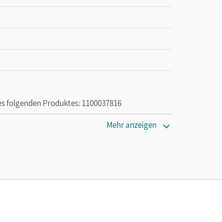
des folgenden Produktes: 1100037816
Mehr anzeigen
die Nutzung des Unterrichtsmanagers solange das
a; Herold, Robert; Will, Robert; Rühle, Christian;
stoph; Kroesen, Stephanie; Boes, Julia; Heilig,