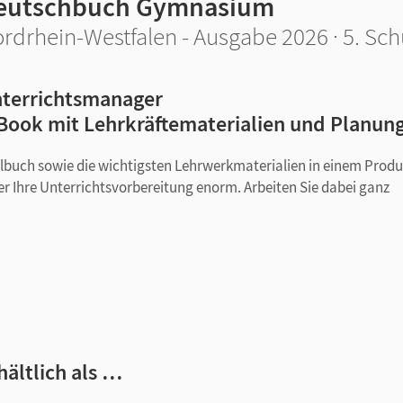
eutschbuch Gymnasium
rdrhein-Westfalen - Ausgabe 2026 · 5. Sch
terrichtsmanager
Book mit Lehrkräftematerialien und Planun
ulbuch sowie die wichtigsten Lehrwerkmaterialien in einem Produ
er Ihre Unterrichtsvorbereitung enorm. Arbeiten Sie dabei ganz
ngen und Tests sowie Hörtexten und Orientierungswissen
alanordnung
em Kapitel
den Aufgaben des Schulbuchs
hältlich als …
 Lösungen und Hilfe-Karten sowie Aufgaben zum Weiterarbeiten f