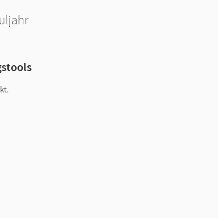
uljahr
gstools
kt.
ür