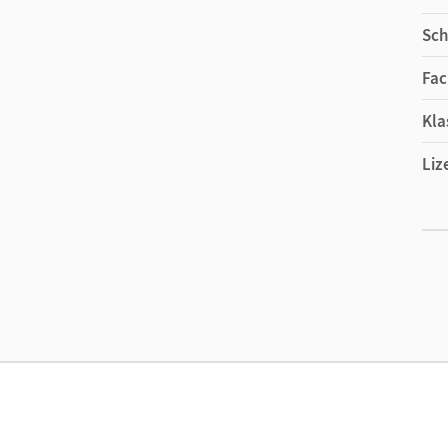
Sch
Fac
Kla
Liz
Ers
Liz
Ver
Aut