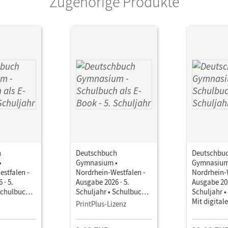
Zugehörige Produkte
h
Deutschbuch
Deutschbu
•
Gymnasium •
Gymnasium
stfalen -
Nordrhein-Westfalen -
Nordrhein-
 · 5.
Ausgabe 2026 · 5.
Ausgabe 202
Schulbuch
Schuljahr • Schulbuch
Schuljahr 
it Medien
als E-Book Mit Medien
Mit digital
PrintPlus-Lizenz