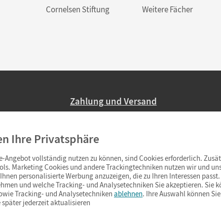
Cornelsen Stiftung
Weitere Fächer
Zahlung und Versand
Nur 2,95 EUR Versandkosten in Deutsc
en Ihre Privatsphäre
Ab 59,– EUR Bestellwert liefern wir ve
(Lieferung in 3–6 Tagen).
-Angebot vollständig nutzen zu können, sind Cookies erforderlich. Zusät
ols. Marketing Cookies und andere Trackingtechniken nutzen wir und uns
hnen personalisierte Werbung anzuzeigen, die zu Ihren Interessen passt. 
hmen und welche Tracking- und Analysetechniken Sie akzeptieren. Sie k
sowie Tracking- und Analysetechniken
ablehnen
. Ihre Auswahl können Sie
 später jederzeit aktualisieren