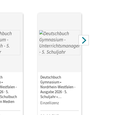
ch
Deutschbuch
Deutschb
 •
Gymnasium •
Gymnasiu
Westfalen -
Nordrhein-Westfalen -
Nordrhein
6 · 5.
Ausgabe 2026 · 5.
Ausgabe 20
• Schulbuch
Schuljahr •
Schuljahr 
en Medien
Unterrichtsmanager E-
Unterrich
Einzellizenz
Testzuga
Book mit
Book mit
Lehrkräftematerialien
Lehrkräft