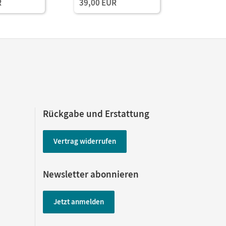
R
39,00 EUR
und Planungstools
und Planu
(Test-Zug
Rückgabe und Erstattung
Vertrag widerrufen
Newsletter abonnieren
Jetzt anmelden