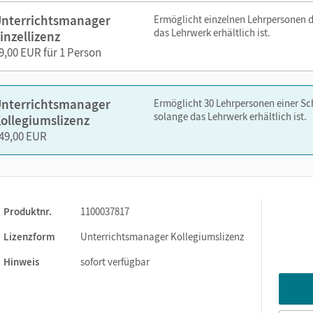
nterrichtsmanager
Ermöglicht einzelnen Lehrpersonen 
rformulierungen
und Erwartungshorizonten
das Lehrwerk erhältlich ist.
inzellizenz
esetexten,
auch für ungeübte Leserinnen und Leser
9,00 EUR für 1 Person
zum Hörverstehen mit Lösungshinweisen
nterrichtsmanager
Ermöglicht 30 Lehrpersonen einer S
solange das Lehrwerk erhältlich ist.
-Chat (Beta) – KI-Unterstützung aus dem Schulbuchkontext zur
ollegiumslizenz
49,00 EUR
nelsen.de oder über die Cornelsen Lernen App.
Produktnr.
1100037817
Lizenzform
Unterrichtsmanager Kollegiumslizenz
Hinweis
sofort verfügbar