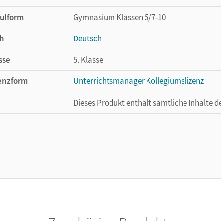
ulform
Gymnasium Klassen 5/7-10
h
Deutsch
sse
5. Klasse
enzform
Unterrichtsmanager Kollegiumslizenz
Dieses Produkt enthält sämtliche Inhalte 
cheinungsdatum
30.06.2026
enztext
Ermöglicht 30 Lehrpersonen einer Schule 
Lehrwerk erhältlich ist.
lag
Cornelsen Verlag
or/-in
Wagener, Andrea; Schneider, Frank; Graf, Ing
Mohr, Deborah; Nazlier, Marie; Fischer, Chri
Patricia; Schwarz, Christian