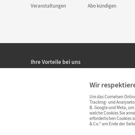
Veranstaltungen
Abo kündigen
Ihre Vorteile bei uns
20% Prüfnachlass für Lehrkräfte
Wir respektier
Persönliche Angebote für Lehrkräfte
Um das Cornelsen Online
Sicheres Einkaufen mit SSL-Verschlüsselung
Tracking- und Analyseto
B. Google und Meta, um I
Verlängerte
Widerrufsfrist
von 4 Wochen
welche Cookies Sie anne
erforderlichen Cookies 
& Co.“ am Ende der Seite
Schnelle und einfache Retourenabwicklung