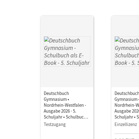
Deutschbuch
Deutschbuc
Gymnasium •
Gymnasium 
Nordrhein-Westfalen -
Nordrhein-We
Ausgabe 2026 · 5.
Ausgabe 2026
Schuljahr • Schulbuch
Schuljahr • 
als E-Book Mit Medien
als E-Book M
Testzugang
Einzellizenz