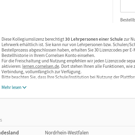
Bestellb
Diese Kollegiumslizenz berechtigt
30 Lehrpersonen einer Schule
zur Nu
Lehrwerk erhältlich ist. Sie kann nur von Lehrpersonen bzw. Schulen/S
Bestellprozess abgeschlossen haben, erhalten Sie 30 Lizenzcodes per E-Ma
Bestellhistorie in Ihrem Cornelsen Konto einsehen.
Für die Freischaltung und Nutzung empfehlen wir jeden Lizenzcode sepa
aktivieren:
lernen.cornelsen.de
. Dort stehen Ihnen alle Funktionen, wi
Verbindung, vollumfänglich zur Verfügung.
Bitte beachten Sie, dass Ihre Schule/Institution bei Nutzung der Plattf
Mehr lesen
os
ndesland
Nordrhein-Westfalen