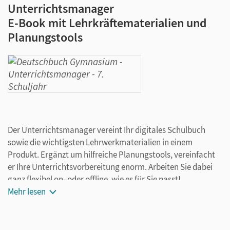
Unterrichtsmanager
E-Book mit Lehrkräftematerialien und
Planungstools
Der Unterrichtsmanager vereint Ihr digitales Schulbuch
sowie die wichtigsten Lehrwerkmaterialien in einem
Produkt. Ergänzt um hilfreiche Planungstools, vereinfacht
er Ihre Unterrichtsvorbereitung enorm. Arbeiten Sie dabei
ganz flexibel on- oder offline, wie es für Sie passt!
Ihr Unterrichtsmanager enthält:
Mehr lesen
E-Book mit Erklärfilmen und Hörtexten
teilkapitelgenaue Materialanordnung