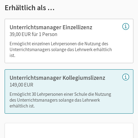
Erhältlich als …
methodisch-didaktische Erläuterungen
Lösungen zu den Aufgaben des Schulbuchs
Kopiervorlagen mit Lösungen und Hilfe-Karten und
Unterrichtsmanager Einzellizenz
Aufgaben zum Weiterarbeiten für "Profis" und
39,00 EUR für 1 Person
Schnelle
Ermöglicht einzelnen Lehrpersonen die Nutzung des
Vorschläge für Klassenarbeiten mit
Unterrichtsmanagers solange das Lehrwerk erhältlich
Erwartungshorizonten
ist.
Zusatzmaterialien zu Projekten mit Lösungshinweisen
Diagnosebögen mit Lösungshinweisen und
Unterrichtsmanager Kollegiumslizenz
Förderempfehlungen
149,00 EUR
Hörtexte mit passgenauen Arbeitsblättern zum
Hörverstehen mit Lösungshinweisen
Ermöglicht 30 Lehrpersonen einer Schule die Nutzung
des Unterrichtsmanagers solange das Lehrwerk
Arbeitsheft-Seiten mit Lösungen
erhältlich ist.
Stoffverteilungsplan
Nutzen Sie den Unterrichtsmanager auf lernen.cornelsen.de
oder über die Cornelsen Lernen App.