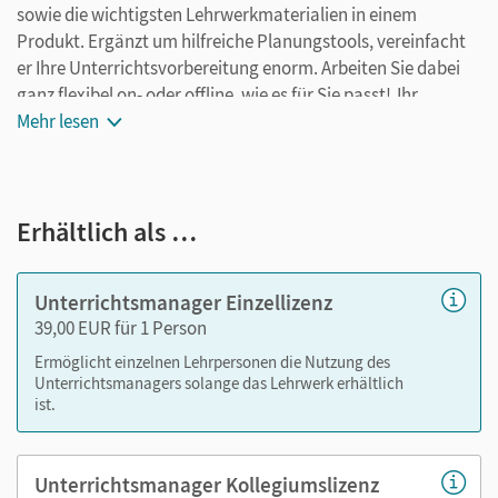
sowie die wichtigsten Lehrwerkmaterialien in einem
Produkt. Ergänzt um hilfreiche Planungstools, vereinfacht
er Ihre Unterrichtsvorbereitung enorm. Arbeiten Sie dabei
ganz flexibel on- oder offline, wie es für Sie passt! Ihr
Unterrichtsmanager enthält:
Mehr lesen
E-Book
teilkapitelgenaue Materialanordnung
Erhältlich als …
methodisch-didaktische Erläuterungen
Lösungen zu den Aufgaben des Schulbuchs
differenzierende Kopiervorlagen mit Lösungen
Unterrichtsmanager Einzellizenz
Vorschläge für Klassenarbeiten mit
39,00 EUR für 1 Person
Erwartungshorizonten
Ermöglicht einzelnen Lehrpersonen die Nutzung des
Diagnosebögen mit Lösungshinweisen und
Unterrichtsmanagers solange das Lehrwerk erhältlich
Förderempfehlungen
ist.
Audios mit passgenauen Arbeitsblättern zum
Hörverstehen und Lösungshinweisen
Unterrichtsmanager Kollegiumslizenz
Folien für Whiteboard oder Beamer