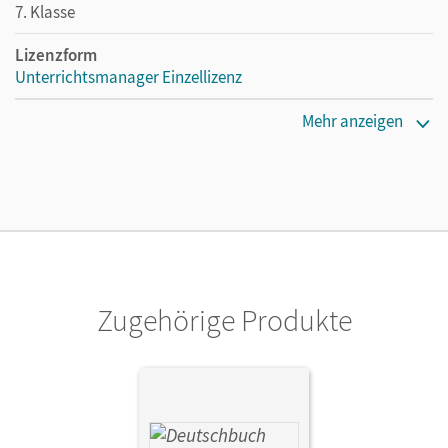
7. Klasse
Lizenzform
Unterrichtsmanager Einzellizenz
Erscheinungsdatum
Mehr anzeigen
14.03.2022
Lizenztext
Ermöglicht einzelnen Lehrpersonen die Nutzung des
Unterrichtsmanagers solange das Lehrwerk erhältlich ist.
Verlag
Cornelsen Verlag
Zugehörige Produkte