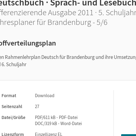
eutschbuch · Sprach- und Lesebuc
fferenzierende Ausgabe 2011 · 5. Schuljah
hresplaner für Brandenburg - 5/6
offverteilungsplan
llen Rahmenlehrplan Deutsch für Brandenburg und ihre Umsetzun
 6. Schuljahr
Format
Download
Seitenzahl
27
Datei/Größe
PDF/611 kB - PDF-Datei
DOC/319 kB - Word-Datei
Lizenzform
Einzellizenz EL