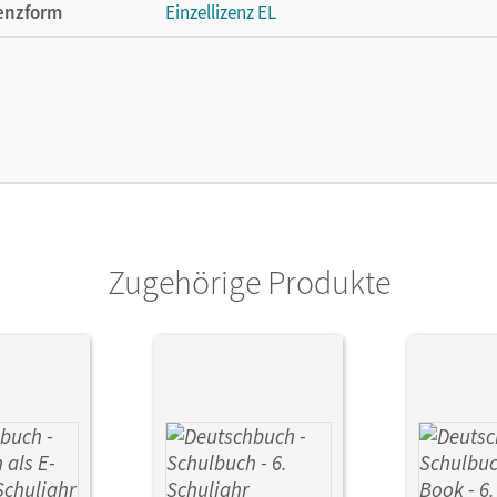
enzform
Einzellizenz EL
cheinungsdatum
17.01.2013
lag
Cornelsen Verlag
Zugehörige Produkte