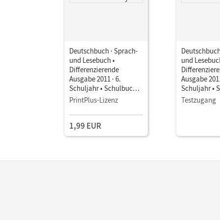
Deutschbuch · Sprach-
Deutschbuch
und Lesebuch •
und Lesebuc
Differenzierende
Differenzier
Ausgabe 2011 · 6.
Ausgabe 2011
Schuljahr • Schulbuch
Schuljahr • 
als E-Book
als E-Book
PrintPlus-Lizenz
Testzugang
1,99 EUR