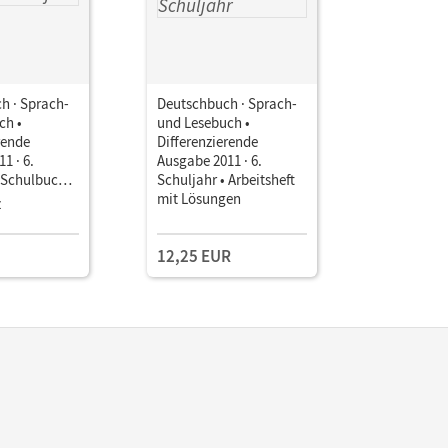
h · Sprach-
Deutschbuch · Sprach-
Deutschbu
ch •
und Lesebuch •
und Leseb
rende
Differenzierende
Differenz
1 · 6.
Ausgabe 2011 · 6.
Ausgabe 20
• Schulbuch
Schuljahr • Arbeitsheft
Schuljahr
mit Lösungen
Differenz
z
Einzellize
Ausgabe 6
Planungsh
12,25 EUR
Rahmenle
Berlin/Br
Planungsh