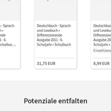
 · Sprach-
Deutschbuch · Sprach-
Deutschbuc
h •
und Lesebuch •
und Lesebu
ende
Differenzierende
Differenzie
 · 6.
Ausgabe 2011 · 6.
Ausgabe 201
Schulbuch
Schuljahr • Schulbuch
Schuljahr 
als E-Book
Einzellizen
31,75 EUR
8,99 EUR
Potenziale entfalten