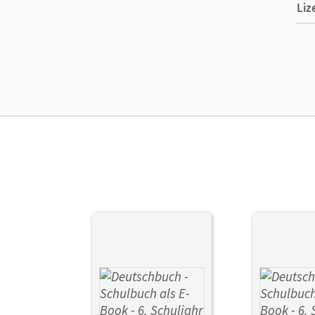
Liz
Ers
Ver