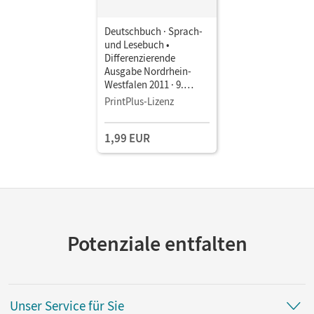
Deutschbuch · Sprach-
und Lesebuch •
Differenzierende
Ausgabe Nordrhein-
Westfalen 2011 · 9.
Schuljahr • Schulbuch
PrintPlus-Lizenz
als E-Book
1,99 EUR
Potenziale entfalten
Unser Service für Sie