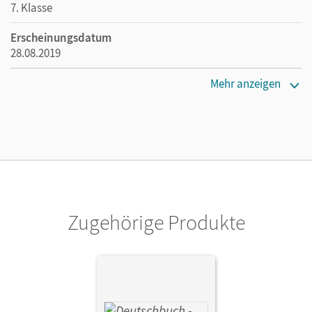
7. Klasse
Erscheinungsdatum
28.08.2019
Maße
Mehr anzeigen
Länge: 29,7 cm, Breite: 21,1 cm, Höhe: 0,5 cm
Verlag
Cornelsen Verlag
Herausgeber/-in
Kroiß, Renate
Zugehörige Produkte
Autor/-in
Wiesiollek, Sonja; Bildl, Gertraud; Wießmann, Gunder;
Kroiß, Renate; Meier-Robisch, Ulrike; Houben, Regina