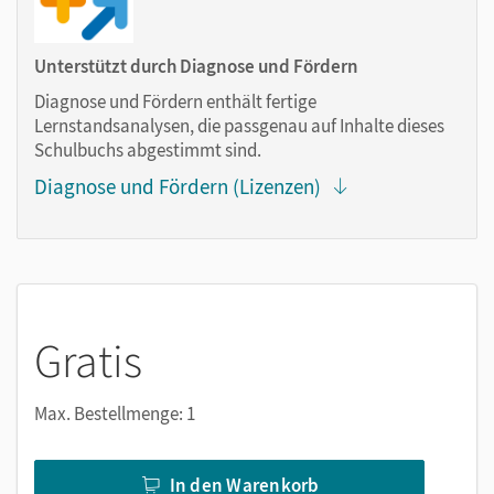
Notizen erstellen
Markierungen setzen
Unterstützt durch Diagnose und Fördern
Text ergänzen
Diagnose und Fördern enthält fertige
Lesezeichen hinzufügen
Lernstandsanalysen, die passgenau auf Inhalte dieses
Suchen im Text
Schulbuchs abgestimmt sind.
Zoomen
Diagnose und Fördern (Lizenzen)
Gratis
Max. Bestellmenge: 1
In den Warenkorb