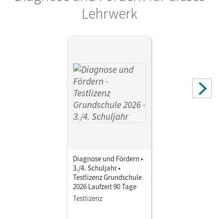
Kroiß, Renate; Stich, Petra
Lehrwerk
Autor/-in
Scharwies, Kerstin; Heugel, Judith; Klingelhöfer, Franziska;
Bildl, Gertraud; Pfeuffer, Katrin; Koppitz, Timo; Wießmann,
Gunder; Thammer, Doris; Wiesiollek, Sonja; Hochleitner-
Prell, Monika; Haida, Dennis; Zwengauer, Anja; Wolf,
Stefanie
Diagnose und Fördern •
3./4. Schuljahr •
Testlizenz Grundschule
2026 Laufzeit 90 Tage
Testlizenz