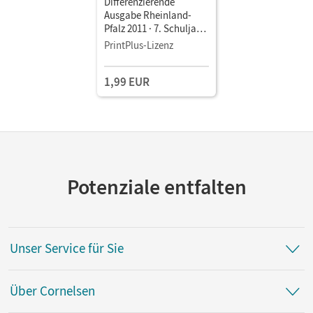
Differenzierende
Ausgabe Rheinland-
Pfalz 2011 · 7. Schuljahr
• Schulbuch als E-Book
PrintPlus-Lizenz
1,99 EUR
Potenziale entfalten
Unser Service für Sie
Über Cornelsen