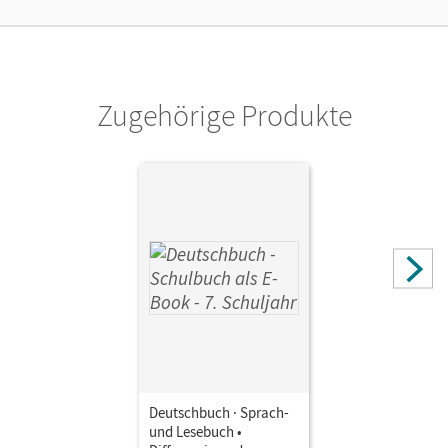
Cornelsen Verlag
Herausgeber/-in
Schurf, Bernd; Wagener, Andrea; Langner, Markus
Zugehörige Produkte
Autor/-in
Fulde, Agnes; Mohr, Deborah; Gauggel, Hans-Joachim;
Lichtenstein, Marianna; Hoffmann, Frauke; Mevissen,
Andrea; Dick, Friedrich; Chatzistamatiou, Julie; Schneider,
Frank; Stüber, Mechthild; Biegler, Alexandra
Deutschbuch · Sprach-
und Lesebuch •