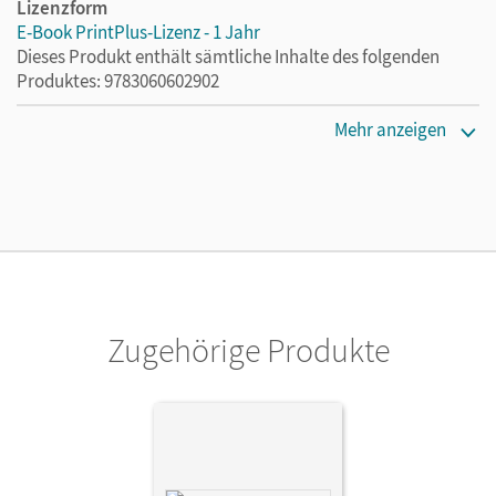
Lizenzform
E-Book PrintPlus-Lizenz - 1 Jahr
Dieses Produkt enthält sämtliche Inhalte des folgenden
Produktes: 9783060602902
Erscheinungsdatum
Mehr anzeigen
02.08.2021
Lizenztext
Die kostengünstige Lizenz für diejenigen, die das E-Book
ein Jahr lang ergänzend zum Print-Titel nutzen möchten.
Diese Lizenz kann nur von Lehrkräften und Schulen
erworben werden.
Zugehörige Produkte
Verlag
Cornelsen Verlag
Herausgeber/-in
Schurf, Bernd; Wagener, Andrea
Autor/-in