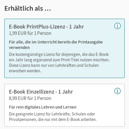
Notizen erstellen
Erhältlich als …
Markierungen setzen
Text ergänzen
E-Book PrintPlus-Lizenz - 1 Jahr
Lesezeichen hinzufügen
1,99 EUR für 1 Person
Suchen im Text
Für alle, die im Unterricht bereits die Printausgabe
Zoomen
verwenden
Die kostengünstige Lizenz für diejenigen, die das E-Book
ein Jahr lang ergänzend zum Print-Titel nutzen möchten.
Diese Lizenz kann nur von Lehrkräften und Schulen
erworben werden.
E-Book Einzellizenz - 1 Jahr
8,99 EUR für 1 Person
Für rein digitales Lehren und Lernen
Die geeignete Lizenz für Lehrkräfte, Schulen oder
Privatpersonen, die nur mit dem E-Book arbeiten.