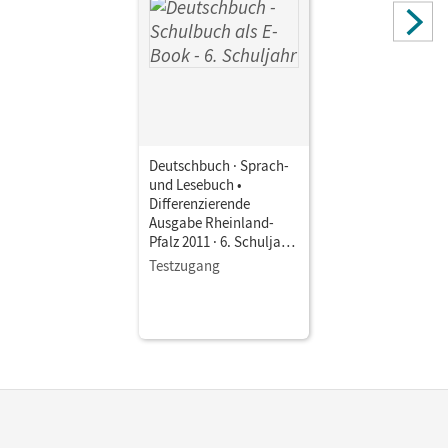
Fulde, Agnes; Hoffmann, Frauke; Gauggel, Hans-Joachim;
Mevissen, Andrea; Lichtenstein, Marianna; Dick, Friedrich;
Rusnok, Toka-Lena; Chatzistamatiou, Julie; Schneider,
Frank; Stüber, Mechthild; Biegler, Alexandra; Petig,
Dagmar
Deutschbuch · Sprach-
und Lesebuch •
Differenzierende
Ausgabe Rheinland-
Pfalz 2011 · 6. Schuljahr
• Schulbuch als E-Book
Testzugang