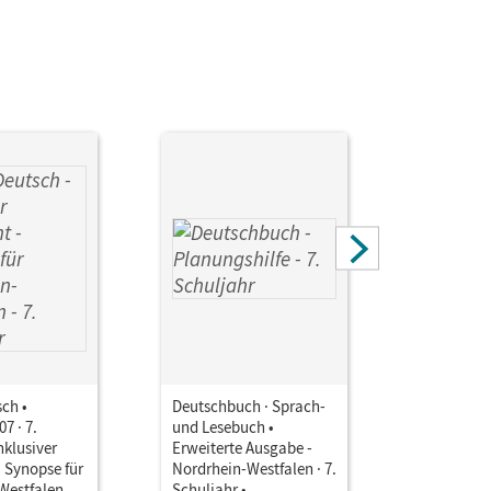
hthild; Berghaus, Christoph; Matthäus, Sabine;
Wemhoff-Weinand, Carolin; Reinhardt, Katja;
Semmler, Volker; Frädrich, Heike
sch •
Deutschbuch · Sprach-
Deutschbu
7 · 7.
und Lesebuch •
und Leseb
nklusiver
Erweiterte Ausgabe -
Erweitert
• Synopse für
Nordrhein-Westfalen · 7.
Nordrhein
Westfalen
Schuljahr •
10. Schulj