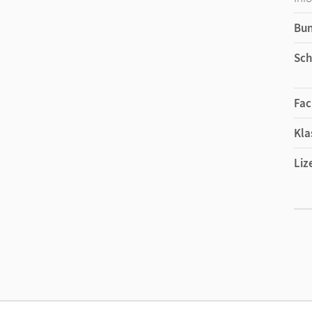
Bu
Sch
Fac
Kla
Liz
Ers
Liz
Ver