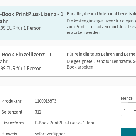
-Book PrintPlus-Lizenz - 1
Für alle, die im Unterricht bereits
ahr
Die kostengünstige Lizenz für diejen
zum Print-Titel nutzen möchten. Dies
,99 EUR für 1 Person
erworben werden.
-Book Einzellizenz - 1
Für rein digitales Lehren und Lerne
ahr
Die geeignete Lizenz für Lehrkräfte, 
Book arbeiten.
,99 EUR für 1 Person
Menge
1
Produktnr.
1100018873
-
Seitenzahl
312
Lizenzform
E-Book PrintPlus-Lizenz - 1 Jahr
Hinweis
sofort verfügbar