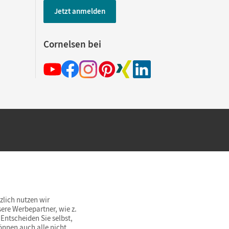
Jetzt anmelden
Cornelsen bei
hland beim Kauf im Cornelsen Onlineshop.
rsandkostenfrei innerhalb Deutschlands
zlich nutzen wir
ere Werbepartner, wie z.
Entscheiden Sie selbst,
önnen auch alle nicht