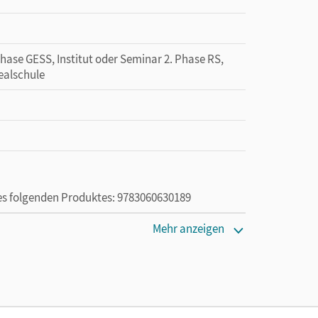
Phase GESS, Institut oder Seminar 2. Phase RS,
ealschule
des folgenden Produktes: 9783060630189
Mehr anzeigen
ie das E-Book ein Jahr lang ergänzend zum Print-
ur von Lehrkräften und Schulen erworben werden.