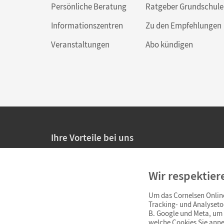
Persönliche Beratung
Ratgeber Grundschule
Informationszentren
Zu den Empfehlungen
Veranstaltungen
Abo kündigen
Ihre Vorteile bei uns
20% Prüfnachlass für Lehrkräfte
Wir respektier
Persönliche Angebote für Lehrkräfte
Um das Cornelsen Online
Sicheres Einkaufen mit SSL-Verschlüsselung
Tracking- und Analyseto
B. Google und Meta, um I
Verlängerte
Widerrufsfrist
von 4 Wochen
welche Cookies Sie anne