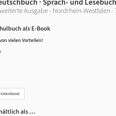
eutschbuch · Sprach- und Lesebuc
weiterte Ausgabe - Nordrhein-Westfalen · 
hulbuch als E-Book
 von vielen Vorteilen!
e
n und Lernen:
Festeinband
hältlich als …