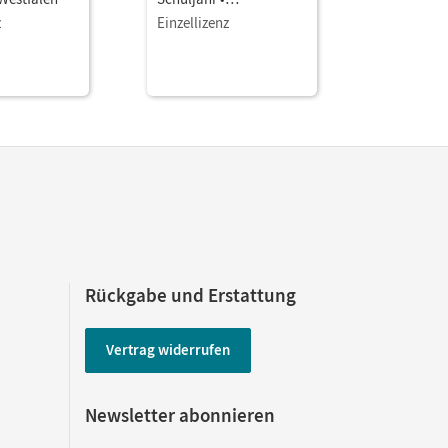
Planungshilfe
Nordrhein
z
Einzellizenz
Einzellize
Planungsr
Medienkon
g
Rückgabe und Erstattung
Vertrag widerrufen
Newsletter abonnieren