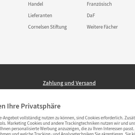
Handel
Französisch
Lieferanten
DaF
Cornelsen Stiftung
Weitere Fächer
Zahlung und Versand
Nur 2,95 EUR Versandkosten in Deutsc
en Ihre Privatsphäre
Ab 59,– EUR Bestellwert liefern wir ve
(Lieferung in 3–6 Tagen).
-Angebot vollständig nutzen zu können, sind Cookies erforderlich. Zusät
ols. Marketing Cookies und andere Trackingtechniken nutzen wir und uns
hnen personalisierte Werbung anzuzeigen, die zu Ihren Interessen passt. 
hmen und welche Tracking- und Analysetechniken Sie akzeptieren. Sie k