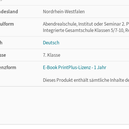
ndesland
Nordrhein-Westfalen
ulform
Abendrealschule, Institut oder Seminar 2. 
Integrierte Gesamtschule Klassen 5/7-10, R
h
Deutsch
sse
7. Klasse
enzform
E-Book PrintPlus-Lizenz - 1 Jahr
Dieses Produkt enthält sämtliche Inhalte 
cheinungsdatum
02.08.2021
enztext
Die kostengünstige Lizenz für diejenigen, d
Titel nutzen möchten. Diese Lizenz kann n
lag
Cornelsen Verlag