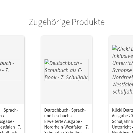
or/-in
Tolle, Bettina; Dick, Friedrich; Stüber, Mec
Fulde, Agnes; Löwen, Anna; Malaka, Ruth; 
Zugehörige Produkte
Hoffmann, Frauke; Gauggel, Hans-Joachim; 
 · Sprach-
Deutschbuch · Sprach-
Klick! Deut
h •
und Lesebuch •
Ausgabe 200
usgabe -
Erweiterte Ausgabe -
Schuljahr I
stfalen · 7.
Nordrhein-Westfalen · 7.
Unterricht 
Schulbuch
Schuljahr • Schulbuch
Nordrhein-