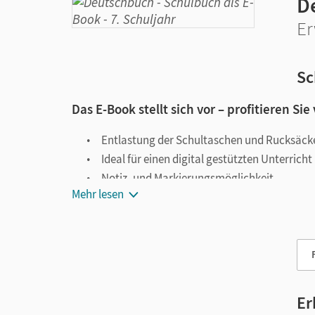
D
Er
Sc
Das E-Book stellt sich vor – profitieren Sie
Entlastung der Schultaschen und Rucksäck
Ideal für einen digital gestützten Unterricht
Notiz- und Markierungsmöglichkeit
Mehr lesen
Jederzeit unkompliziert verfügbar
Viele digitale Funktionen unterstützen das Lehre
Notizen erstellen
Markierungen setzen
Text ergänzen
Er