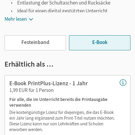
Entlastung der Schultaschen und Rucksäcke
Ideal für einen digital gestützten Unterricht
Mehr lesen
Notiz- und Markierungsmöglichkeit
Jederzeit unkompliziert verfügbar
Viele digitale Funktionen unterstützen das Lehren und
Festeinband
E-Book
Lernen:
Notizen erstellen
Erhältlich als …
Markierungen setzen
Text ergänzen
E-Book PrintPlus-Lizenz - 1 Jahr
Lesezeichen hinzufügen
1,99 EUR für 1 Person
Suchen im Text
Für alle, die im Unterricht bereits die Printausgabe
Zoomen
verwenden
Die kostengünstige Lizenz für diejenigen, die das E-Book
ein Jahr lang ergänzend zum Print-Titel nutzen möchten.
Diese Lizenz kann nur von Lehrkräften und Schulen
erworben werden.