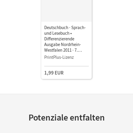
Deutschbuch · Sprach-
und Lesebuch •
Differenzierende
Ausgabe Nordrhein-
Westfalen 2011 · 7.
Schuljahr • Schulbuch
PrintPlus-Lizenz
als E-Book
1,99 EUR
Potenziale entfalten