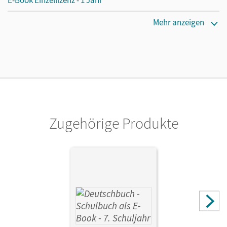
Erscheinungsdatum
Mehr anzeigen
26.09.2013
Lizenztext
Die geeignete Lizenz für Lehrkräfte, Schulen oder
Privatpersonen, die nur mit dem E-Book arbeiten.
Verlag
Cornelsen Verlag
Zugehörige Produkte
Herausgeber/-in
Wagener, Andrea; Schurf, Bernd
Autor/-in
Dick, Friedrich; Schneider, Frank; Rusnok, Toka-Lena;
Stüber, Mechthild; Chatzistamatiou, Julie; Petig, Dagmar;
Biegler, Alexandra