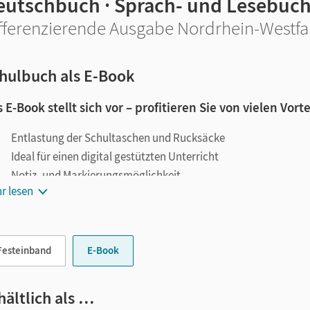
eutschbuch · Sprach- und Lesebuc
fferenzierende Ausgabe Nordrhein-Westfale
hulbuch als E-Book
 E-Book stellt sich vor – profitieren Sie von vielen Vorte
Entlastung der Schultaschen und Rucksäcke
Ideal für einen digital gestützten Unterricht
Notiz- und Markierungsmöglichkeit
r lesen
Jederzeit unkompliziert verfügbar
le digitale Funktionen unterstützen das Lehren und Lernen:
Festeinband
E-Book
Notizen erstellen
Markierungen setzen
Text ergänzen
hältlich als …