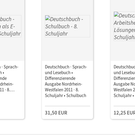
 · Sprach-
Deutschbuch · Sprach-
Deutschbuc
h •
und Lesebuch •
und Lesebu
ende
Differenzierende
Differenzie
drhein-
Ausgabe Nordrhein-
Ausgabe No
1 · 8.
Westfalen 2011 · 8.
Westfalen 2
Schulbuch
Schuljahr • Schulbuch
Schuljahr •
mit Lösung
31,50 EUR
12,25 EU