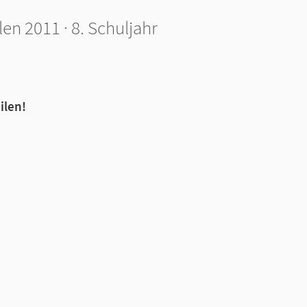
h
n 2011 · 8. Schuljahr
ilen!