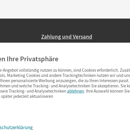
Zahlung und Versand
Nur 2,95 EUR Versandkosten in Deutsc
en Ihre Privatsphäre
Ab 59,– EUR Bestellwert liefern wir ve
(Lieferung in 3–6 Tagen).
-Angebot vollständig nutzen zu können, sind Cookies erforderlich. Zusät
ols. Marketing Cookies und andere Trackingtechniken nutzen wir und uns
hnen personalisierte Werbung anzuzeigen, die zu Ihren Interessen passt. 
hmen und welche Tracking- und Analysetechniken Sie akzeptieren. Sie k
sowie Tracking- und Analysetechniken
ablehnen
. Ihre Auswahl können Sie
 später jederzeit aktualisieren
schutzerklärung
s & Co.