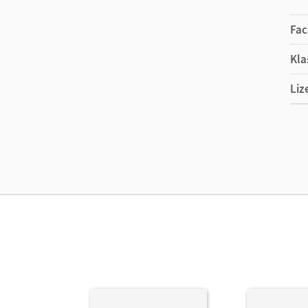
Fac
Kla
Liz
Ers
Liz
Ver
Her
Aut