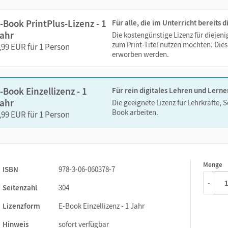
Lesezeichen hinzufügen
Suchen im Text
-Book PrintPlus-Lizenz - 1
Für alle, die im Unterricht bereits
Zoomen
ahr
Die kostengünstige Lizenz für diejen
zum Print-Titel nutzen möchten. Dies
,99 EUR für 1 Person
erworben werden.
-Book Einzellizenz - 1
Für rein digitales Lehren und Lerne
ahr
Die geeignete Lizenz für Lehrkräfte, 
Book arbeiten.
,99 EUR für 1 Person
Menge
1
ISBN
978-3-06-060378-7
-
Seitenzahl
304
Lizenzform
E-Book Einzellizenz - 1 Jahr
Hinweis
sofort verfügbar