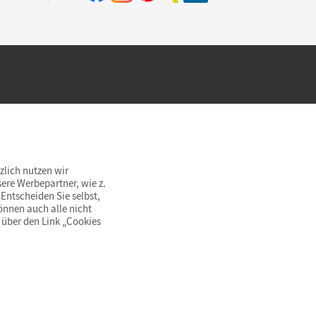
hland beim Kauf im Cornelsen Onlineshop.
rsandkostenfrei innerhalb Deutschlands
zlich nutzen wir
ere Werbepartner, wie z.
Entscheiden Sie selbst,
önnen auch alle nicht
 über den Link „Cookies
© Cornelsen Verlag 2026