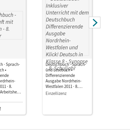
h · Sprach-
Deutschbuch · Sprach-
Deutschbu
ch •
und Lesebuch •
und Leseb
rende
Differenzierende
Differenz
rdrhein-
Ausgabe Nordrhein-
Ausgabe N
011 · 8.
Westfalen 2011 · 8.
Westfalen 
 Arbeitsheft
Schuljahr Inklusiver
Schuljahr 
Einzellizenz
Einzellize
en
Unterricht mit dem
Planungsr
Deutschbuch
Medienkon
R
Differenzierende
g
Ausgabe Nordrhein-
Westfalen und Klick!
Deutsch in Klasse 8 •