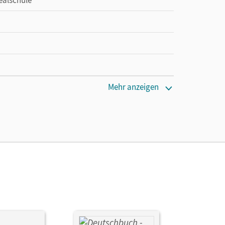
Mehr anzeigen
en oder Privatpersonen, die nur mit dem E-Book
 Toka-Lena; Stüber, Mechthild; Chatzistamatiou,