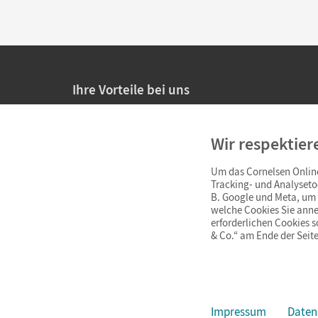
Ihre Vorteile bei uns
20% Prüfnachlass für Lehrkräfte
Wir respektier
Persönliche Angebote für Lehrkräfte
Um das Cornelsen Online
Sicheres Einkaufen mit SSL-Verschlüsselung
Tracking- und Analyseto
B. Google und Meta, um I
Verlängerte
Widerrufsfrist
von 4 Wochen
welche Cookies Sie anne
erforderlichen Cookies 
& Co.“ am Ende der Seite
Schnelle und einfache Retourenabwicklung
Impressum
Daten
Impressum
AGB
Datenschutz
Barrierefreiheit
Cookie