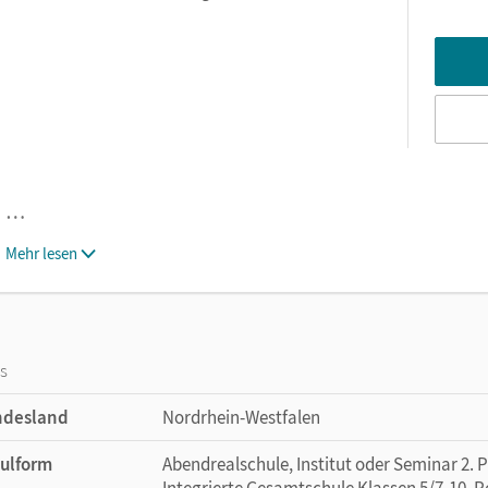
…
Mehr lesen
os
ndesland
Nordrhein-Westfalen
ulform
Abendrealschule, Institut oder Seminar 2. 
Integrierte Gesamtschule Klassen 5/7-10, R