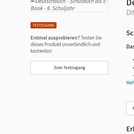
D
Di
TESTZUGANG
Sc
Erstmal ausprobieren?
Testen Sie
dieses Produkt unverbindlich und
Das
kostenlos!
Zum Testzugang
Meh
Vie
Er