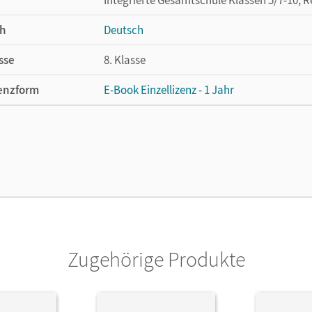
h
Deutsch
sse
8. Klasse
enzform
E-Book Einzellizenz - 1 Jahr
cheinungsdatum
11.02.2015
enztext
Die geeignete Lizenz für Lehrkräfte, Schul
arbeiten.
lag
Cornelsen Verlag
ausgeber/-in
Wagener, Andrea; Schurf, Bernd
Zugehörige Produkte
or/-in
Dick, Friedrich; Schneider, Frank; Rusnok,
Julie; Petig, Dagmar; Biegler, Alexandra