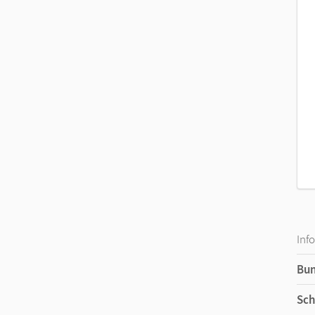
Inf
Bu
Sch