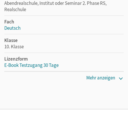
Abendrealschule, Institut oder Seminar 2. Phase RS,
Realschule
Fach
Deutsch
Klasse
10. Klasse
Lizenzform
E-Book Testzugang 30 Tage
Erscheinungsdatum
Mehr anzeigen
13.08.2021
Lizenztext
Kostenloser Zugang, um das E-Book 30 Tage lang zu testen
Verlag
Cornelsen Verlag