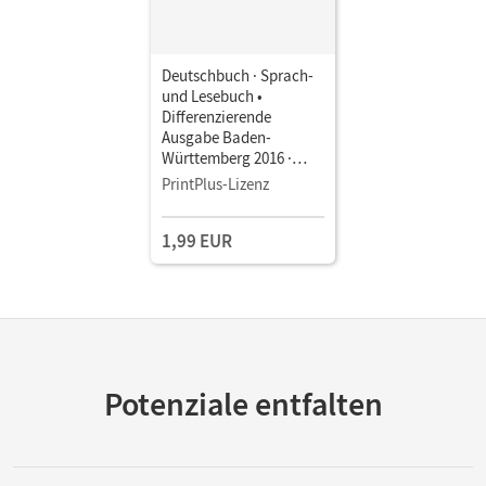
Deutschbuch · Sprach-
und Lesebuch •
Differenzierende
Ausgabe Baden-
Württemberg 2016 ·
Band 6: 10. Schuljahr •
PrintPlus-Lizenz
Schulbuch als E-Book
1,99 EUR
Potenziale entfalten