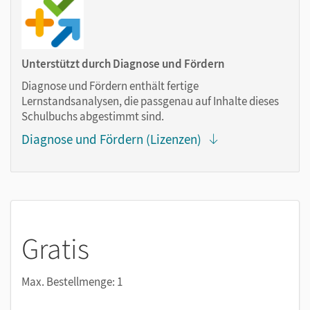
Lernen:
Notizen erstellen
Markierungen setzen
Unterstützt durch Diagnose und Fördern
Text ergänzen
Diagnose und Fördern enthält fertige
Lesezeichen hinzufügen
Lernstandsanalysen, die passgenau auf Inhalte dieses
Suchen im Text
Schulbuchs abgestimmt sind.
Zoomen
Diagnose und Fördern (Lizenzen)
Gratis
Max. Bestellmenge: 1