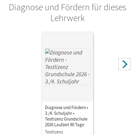
Diagnose und Fördern für dieses
Herausgeber/-in
Becker-Binder, Christa; Weißenburger, Christian
Lehrwerk
Autor/-in
Trog, Ina; Glas, Andreas; Fogt, Dorothea; Collini, Carmen;
Dammert, Yvonne; Streb, Yvonne; Bublinski, Carolin;
Kunst, Isabelle; Wenk, Michaela
Diagnose und Fördern •
3./4. Schuljahr •
Testlizenz Grundschule
2026 Laufzeit 90 Tage
Testlizenz