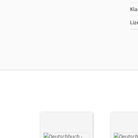
Kla
Liz
Ers
Ma
Ver
Her
Aut