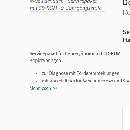
D
Re
Se
Ha
Servicepaket für Lehrer/-innen mit CD-ROM
Kopiervorlagen
zur Diagnose mit Förderempfehlungen,
mit Vorschlägen für Schulaufgaben und Ste
Mehr lesen
zur Differenzierung sowie
Lösungen/Musteraufsätze und praxiserprobt
CD-ROM
Alle Inhalte in editierbarer Form