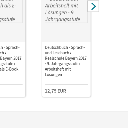
h · Sprach-
Deutschbuch · Sprach-
Deutschbu
ch •
und Lesebuch •
und Leseb
 Bayern 2017
Realschule Bayern 2017
Realschul
ngsstufe •
· 9. Jahrgangsstufe •
· 9. Jahrg
als E-Book
Arbeitsheft mit
Unterrich
Lösungen
Book mit
z
Kollegium
Lehrkräft
und Planu
12,75 EUR
169,00 