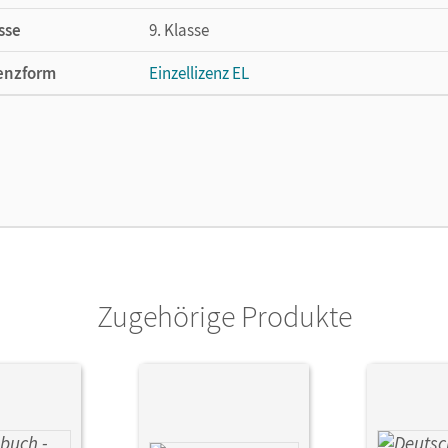
sse
9. Klasse
enzform
Einzellizenz EL
cheinungsdatum
17.09.2021
ße
Länge: 29,7 cm, Breite: 21,1 cm, Höhe: 1,6 
lag
Cornelsen Verlag
ausgeber/-in
Bildl, Gertraud
or/-in
Brems, Daniela; Haida, Dennis; Koppitz, Timo
Zugehörige Produkte
Scharwies, Kerstin; Thammer, Doris; Wießm