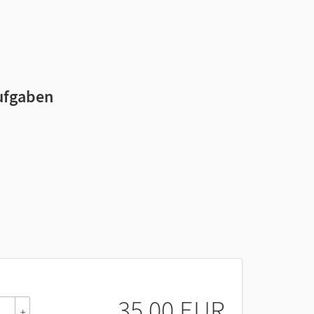
h
aufgaben
35,00 EUR
+