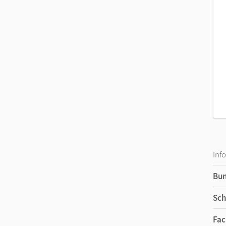
Hörtexte und Übungen zum Hörverstehen
Whiteboard-Materialien mit Grafiken, Bildm
Inf
Bu
Sch
Fac