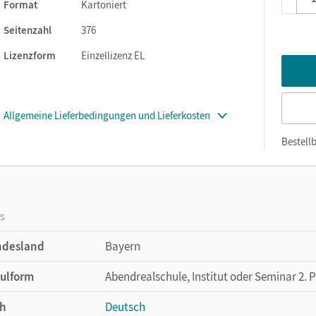
Format
Kartoniert
aterial und kleinen Übungseinheiten
Seitenzahl
376
Lizenzform
Einzellizenz EL
Allgemeine Lieferbedingungen und Lieferkosten
Bestellb
os
ndesland
Bayern
ulform
Abendrealschule, Institut oder Seminar 2. 
h
Deutsch