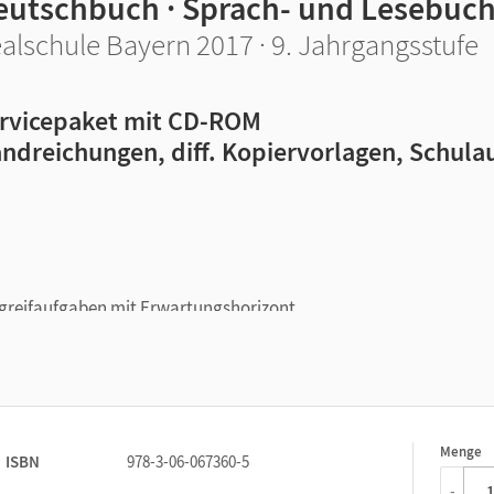
eutschbuch · Sprach- und Lesebuc
alschule Bayern 2017 · 9. Jahrgangsstufe
rvicepaket mit CD-ROM
ndreichungen, diff. Kopiervorlagen, Schul
greifaufgaben mit Erwartungshorizont,
e Unterrichtsideen.
Menge
1
ISBN
978-3-06-067360-5
-