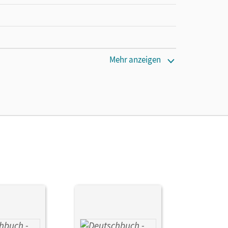
Mehr anzeigen
cm
; Meier-Robisch, Ulrike; Pfeuffer, Katrin;
ann, Gunder; Wolf, Stefanie; Zwengauer, Anja