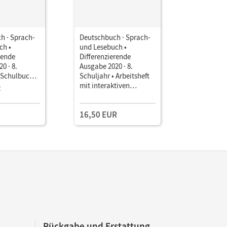
h · Sprach-
Deutschbuch · Sprach-
Deutschbu
ch •
und Lesebuch •
und Leseb
rende
Differenzierende
Differenz
0 · 8.
Ausgabe 2020 · 8.
Ausgabe 20
• Schulbuch
Schuljahr • Arbeitsheft
Schuljahr 
 Mit Medien
mit interaktiven
Arbeitshef
z
Übungen
Mit erhöh
Förderbed
16,50 EUR
17,50 E
inklusiven
Rückgabe und Erstattung