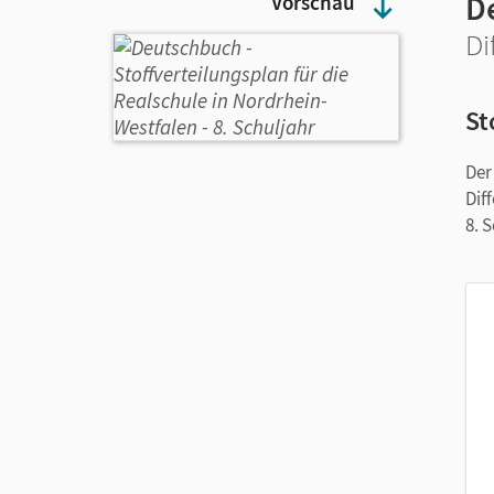
D
Vorschau
Di
St
Der
Dif
8. 