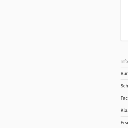
Inf
Bu
Sch
Fac
Kla
Ers