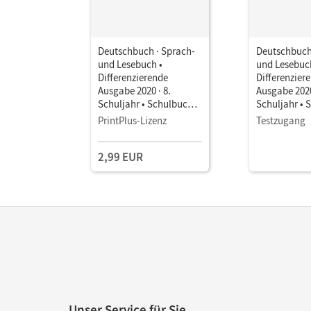
Deutschbuch · Sprach-
Deutschbuch
und Lesebuch •
und Lesebuc
Differenzierende
Differenzier
Ausgabe 2020 · 8.
Ausgabe 2020
Schuljahr • Schulbuch
Schuljahr • 
als E-Book Mit Medien
als E-Book M
PrintPlus-Lizenz
Testzugang
2,99 EUR
Unser Service für Sie