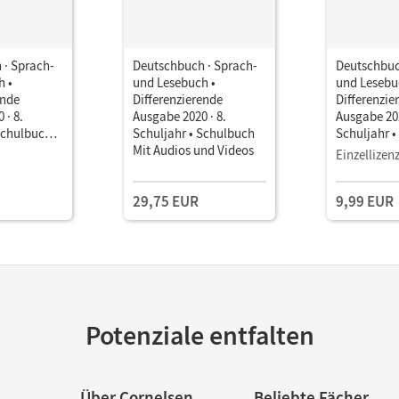
 · Sprach-
Deutschbuch · Sprach-
Deutschbuc
h •
und Lesebuch •
und Lesebu
ende
Differenzierende
Differenzie
 · 8.
Ausgabe 2020 · 8.
Ausgabe 202
Schulbuch
Schuljahr • Schulbuch
Schuljahr 
it Medien
Mit Audios und Videos
als E-Book
Einzellizen
29,75 EUR
9,99 EUR
Potenziale entfalten
Über Cornelsen
Beliebte Fächer