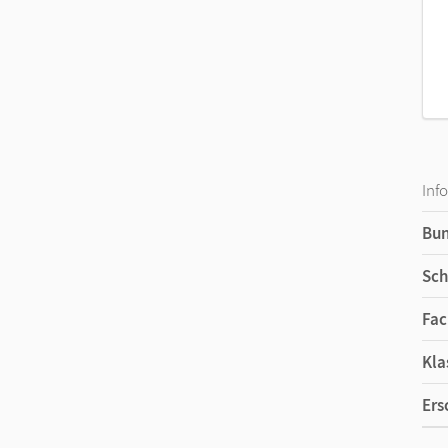
Inf
Bu
Sch
Fac
Kla
Ers