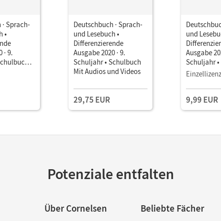
 · Sprach-
Deutschbuch · Sprach-
Deutschbuc
h •
und Lesebuch •
und Lesebu
ende
Differenzierende
Differenzie
 · 9.
Ausgabe 2020 · 9.
Ausgabe 202
Schulbuch
Schuljahr • Schulbuch
Schuljahr 
it Medien
Mit Audios und Videos
als E-Book
Einzellizen
29,75 EUR
9,99 EUR
Potenziale entfalten
Über Cornelsen
Beliebte Fächer