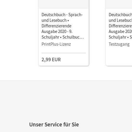
Deutschbuch · Sprach-
Deutschbuch
und Lesebuch •
und Lesebuc
Differenzierende
Differenzier
Ausgabe 2020 · 9.
Ausgabe 2020
Schuljahr • Schulbuch
Schuljahr • 
als E-Book Mit Medien
als E-Book M
PrintPlus-Lizenz
Testzugang
2,99 EUR
Unser Service für Sie