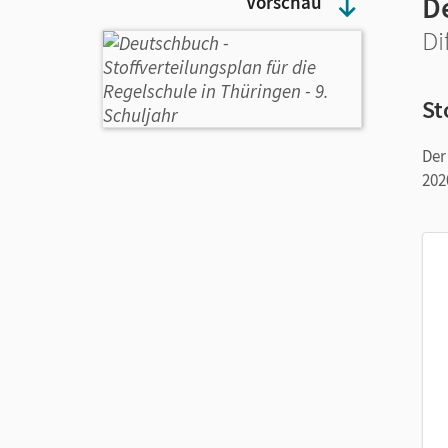
D
Vorschau
Di
St
Der
202