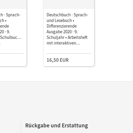
h · Sprach-
Deutschbuch · Sprach-
Deutschbu
ch •
und Lesebuch •
und Leseb
rende
Differenzierende
Differenz
0 · 9.
Ausgabe 2020 · 9.
Ausgabe 20
• Schulbuch
Schuljahr • Arbeitsheft
Schuljahr 
 Mit Medien
mit interaktiven
mit Lösun
z
Übungen
16,50 EUR
11,50 E
Rückgabe und Erstattung