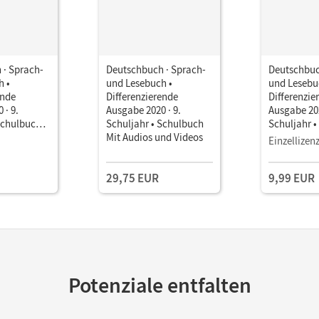
 · Sprach-
Deutschbuch · Sprach-
Deutschbuc
h •
und Lesebuch •
und Lesebu
ende
Differenzierende
Differenzie
 · 9.
Ausgabe 2020 · 9.
Ausgabe 202
Schulbuch
Schuljahr • Schulbuch
Schuljahr 
it Medien
Mit Audios und Videos
als E-Book
Einzellizen
29,75 EUR
9,99 EUR
Potenziale entfalten