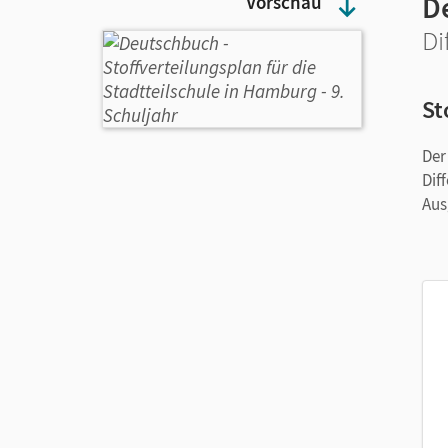
D
Vorschau
Di
St
Der
Dif
Aus