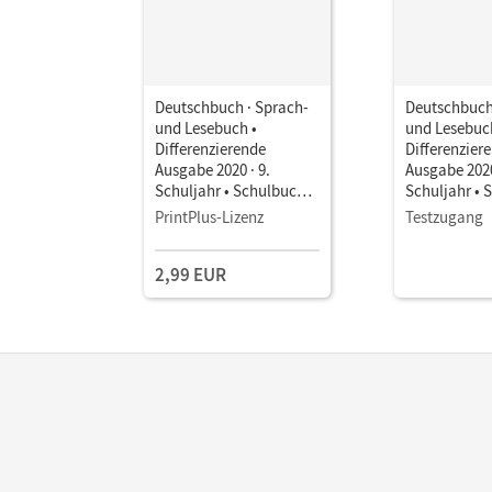
Deutschbuch · Sprach-
Deutschbuch
und Lesebuch •
und Lesebuc
Differenzierende
Differenzier
Ausgabe 2020 · 9.
Ausgabe 2020
Schuljahr • Schulbuch
Schuljahr • 
als E-Book Mit Medien
als E-Book M
PrintPlus-Lizenz
Testzugang
2,99 EUR