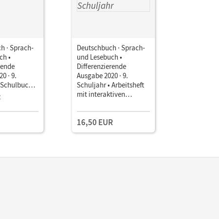
h · Sprach-
Deutschbuch · Sprach-
Deutschbu
ch •
und Lesebuch •
und Leseb
rende
Differenzierende
Differenz
0 · 9.
Ausgabe 2020 · 9.
Ausgabe 20
• Schulbuch
Schuljahr • Arbeitsheft
Schuljahr 
 Mit Medien
mit interaktiven
mit Lösun
z
Übungen
16,50 EUR
11,50 E