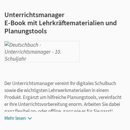
Unterrichtsmanager
E-Book mit Lehrkräftematerialien und
Planungstools
Der Unterrichtsmanager vereint Ihr digitales Schulbuch
sowie die wichtigsten Lehrwerkmaterialien in einem
Produkt. Ergänzt um hilfreiche Planungstools, vereinfacht
er Ihre Unterrichtsvorbereitung enorm. Arbeiten Sie dabei
ganz flexibel on- oder offline, ganz wie es für Sie passt!
Der Unterrichtsmanager zu
Mehr lesen
Deutschbuch Differenzierende
Ausgabe 2011
vereint die Zusatzmaterialien zum Schulbuch