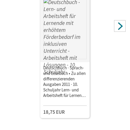
Deutschbuch · Sprach-
und Lesebuch • Zu allen
differenzierenden
Ausgaben 2011 · 10.
Schuljahr Lern- und
Arbeitsheft für Lernende
mit erhöhtem
Förderbedarf im
18,75 EUR
inklusiven Unterricht •
Arbeitsheft mit
Lösungen