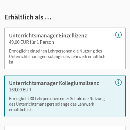
und das Zusatzmodul Inklusionsmaterial. Enthalten sind:
E-Book
Erhältlich als …
didaktische Hinweise und Lösungen
editierbare Jahrespläne
Unterrichtsmanager Einzellizenz
Klassenarbeitsvorschläge und Diagnosebogen
49,00 EUR für 1 Person
Kopiervorlagen zur Differenzierung
Ermöglicht einzelnen Lehrpersonen die Nutzung des
Hörverstehensmaterialien (Audio-Dateien mit
Unterrichtsmanagers solange das Lehrwerk erhältlich
Arbeitsblättern)
ist.
Materialien für Whiteboard/Beamer
Inklusionsmaterialien (Materialien aus dem Lern- und
Unterrichtsmanager Kollegiumslizenz
Arbeitsheft für den inklusiven Unterricht passgenau
169,00 EUR
zum Schulbuch)
Ermöglicht 30 Lehrpersonen einer Schule die Nutzung
des Unterrichtsmanagers solange das Lehrwerk
Nutzen Sie den Unterrichtsmanager auf lernen.cornelsen.de
erhältlich ist.
oder über die Cornelsen Lernen App.