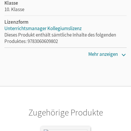
Klasse
10. Klasse
Lizenzform
Unterrichtsmanager Kollegiumslizenz
Dieses Produkt enthält sämtliche Inhalte des folgenden
Produktes: 9783060609802
Erscheinungsdatum
Mehr anzeigen
01.06.2021
Lizenztext
Ermöglicht 30 Lehrpersonen einer Schule die Nutzung des
Unterrichtsmanagers solange das Lehrwerk erhältlich ist.
Verlag
Cornelsen Verlag
Zugehörige Produkte