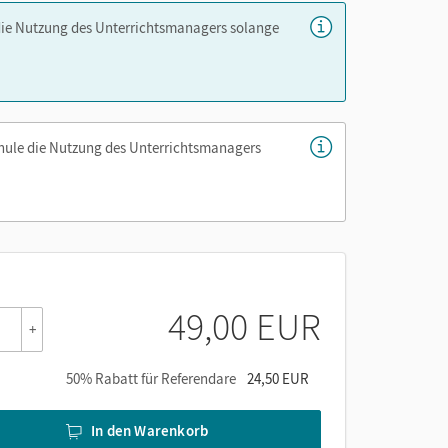
die Nutzung des Unterrichtsmanagers solange
ungsbogen und Punkterastern
n Kapiteln des Schulbuches
zu den Verbgruppen, Nomen und Nominalgruppen)
, zum Rechtschreib- und zum Grammatikrahmen
chule die Nutzung des Unterrichtsmanagers
Schulbuchkontext zur Entlastung bei der
er die Cornelsen Lernen App.
49,00 EUR
+
50% Rabatt für Referendare
24,50 EUR
In den Warenkorb