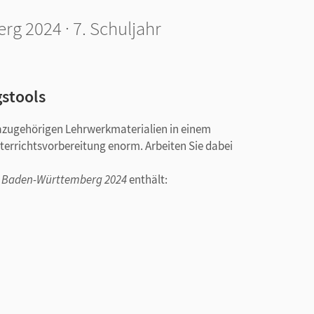
h
g 2024 · 7. Schuljahr
gstools
dazugehörigen Lehrwerkmaterialien in einem
nterrichtsvorbereitung enorm. Arbeiten Sie dabei
e Baden-Württemberg 2024
enthält:
 Lernen App – auch über lernen.cornelsen.de)
lten Aufgaben (Inhalte der Cornelsen Lernen App
erungen, Unterrichtsideen, Lösungen zum