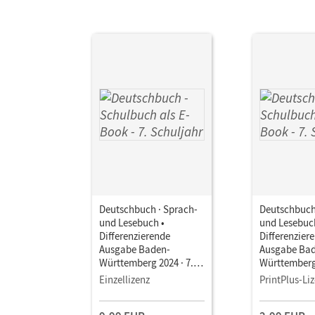
Deutschbuch · Sprach-
Deutschbuch
und Lesebuch •
und Lesebuc
Differenzierende
Differenzier
Ausgabe Baden-
Ausgabe Ba
Württemberg 2024 · 7.
Württemberg 
Schuljahr • Schulbuch
Schuljahr • 
Einzellizenz
PrintPlus-Li
als E-Book Mit Medien
als E-Book M