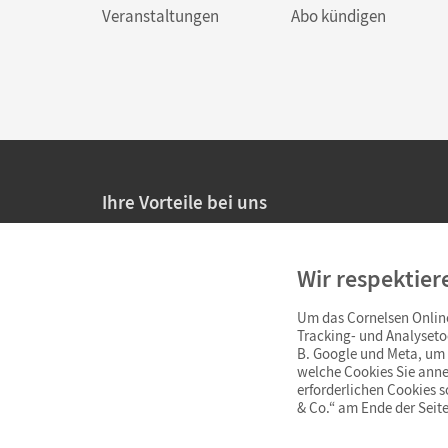
Veranstaltungen
Abo kündigen
Ihre Vorteile bei uns
20% Prüfnachlass für Lehrkräfte
Wir respektier
Persönliche Angebote für Lehrkräfte
Um das Cornelsen Online
Sicheres Einkaufen mit SSL-Verschlüsselung
Tracking- und Analyseto
B. Google und Meta, um I
Verlängerte
Widerrufsfrist
von 4 Wochen
welche Cookies Sie anne
erforderlichen Cookies 
& Co.“ am Ende der Seite
Schnelle und einfache Retourenabwicklung