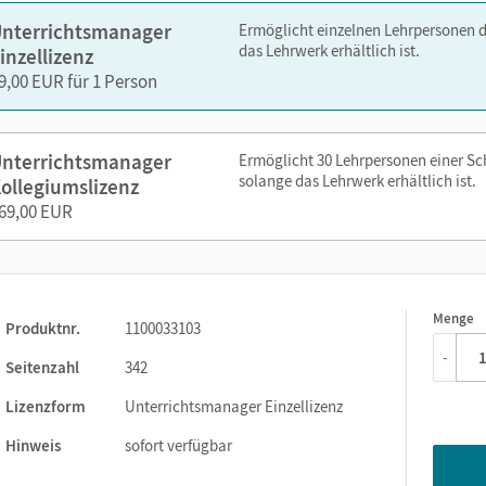
Schulbuch
nterrichtsmanager
Ermöglicht einzelnen Lehrpersonen 
editierbare Klassenarbeitsvorschläge
mit Lösungen, Bewert
das Lehrwerk erhältlich ist.
inzellizenz
editierbare Kopiervorlagen
zum differenzierten Üben zu alle
9,00 EUR für 1 Person
zusätzliche Kopiervorlagen zum Grammatikrahmen
(u. a. 
Arbeitsheft
mit Lösungen
editierbare
Stoffverteilungspläne
passend zum Bildungsplan
nterrichtsmanager
Ermöglicht 30 Lehrpersonen einer S
solange das Lehrwerk erhältlich ist.
Neu: Integrierter KI-Chat (Beta)
– KI-Unterstützung aus dem 
ollegiumslizenz
Unterrichtsvorbereitung
69,00 EUR
zen Sie den Unterrichtsmanager auf lernen.cornelsen.de oder üb
Menge
1
Produktnr.
1100033103
-
Seitenzahl
342
Lizenzform
Unterrichtsmanager Einzellizenz
Hinweis
sofort verfügbar