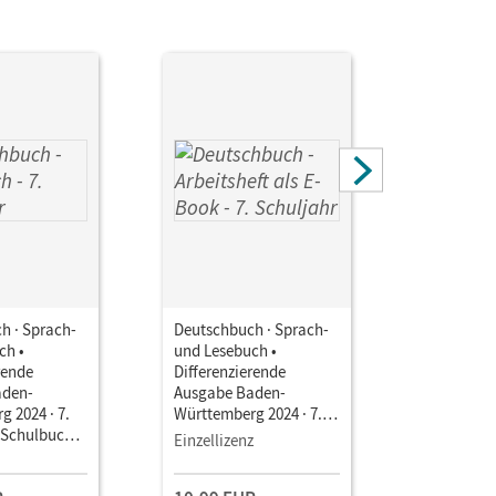
h · Sprach-
Deutschbuch · Sprach-
Deutschbu
ch •
und Lesebuch •
und Leseb
rende
Differenzierende
Differenz
aden-
Ausgabe Baden-
Ausgabe 
 2024 · 7.
Württemberg 2024 · 7.
Württembe
• Schulbuch
Schuljahr • Arbeitsheft
Schuljahr 
Einzellizenz
Testzuga
en Medien
als E-Book
als E-Boo