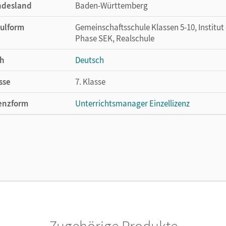
ndesland
Baden-Württemberg
ulform
Gemeinschaftsschule Klassen 5-10, Institut 
Phase SEK, Realschule
h
Deutsch
sse
7. Klasse
enzform
Unterrichtsmanager Einzellizenz
cheinungsdatum
14.07.2025
enztext
Ermöglicht einzelnen Lehrpersonen die Nu
Lehrwerk erhältlich ist.
lag
Cornelsen Verlag
Zugehörige Produkte