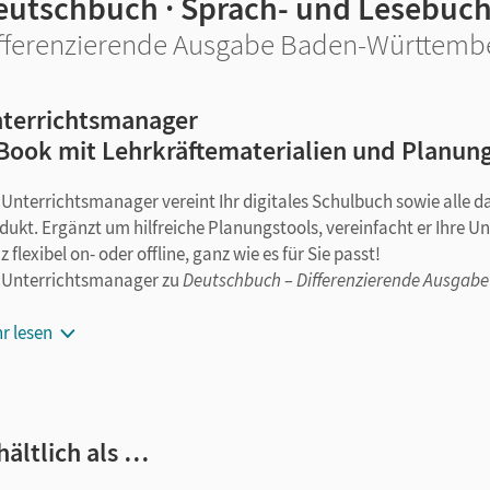
eutschbuch · Sprach- und Lesebuc
fferenzierende Ausgabe Baden-Württember
terrichtsmanager
Book mit Lehrkräftematerialien und Planun
 Unterrichtsmanager vereint Ihr digitales Schulbuch sowie alle 
dukt. Ergänzt um hilfreiche Planungstools, vereinfacht er Ihre U
 flexibel on- oder offline, ganz wie es für Sie passt!
 Unterrichtsmanager zu
Deutschbuch – Differenzierende Ausgab
E-Book
r lesen
kapitelgenaue Materialanordnung
Hörbeispiele
und eingesprochene Texte (Inhalte der Cornelsen
Erklärfilme
zu ausgewählten Kapiteln und Videos zu ausgewäh
– auch über lernen.cornelsen.de)
hältlich als …
Handreichungen für den Unterricht
mit didaktischen Erläut