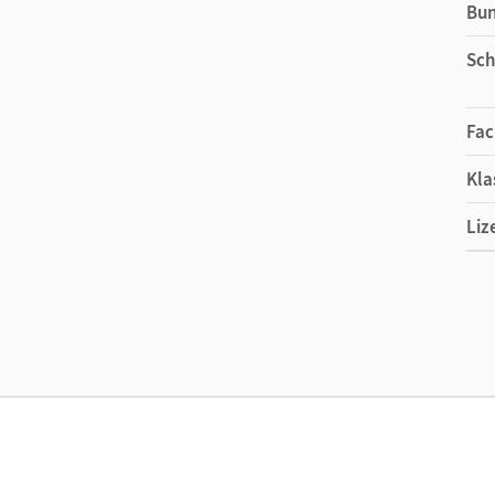
Bu
Sch
Fac
Kla
Liz
Ers
Liz
Ver