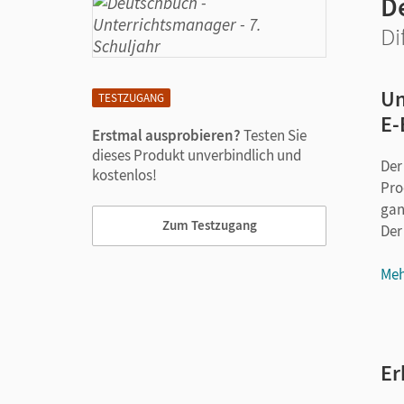
D
Di
Un
TESTZUGANG
E-
Erstmal ausprobieren?
Testen Sie
dieses Produkt unverbindlich und
Der
kostenlos!
Pro
ganz
Zum Testzugang
Der
Meh
Er