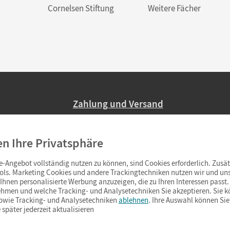
Cornelsen Stiftung
Weitere Fächer
Zahlung und Versand
Nur 2,95 EUR Versandkosten in Deutsc
en Ihre Privatsphäre
Ab 59,– EUR Bestellwert liefern wir ve
(Lieferung in 3–6 Tagen).
-Angebot vollständig nutzen zu können, sind Cookies erforderlich. Zusät
ols. Marketing Cookies und andere Trackingtechniken nutzen wir und uns
hnen personalisierte Werbung anzuzeigen, die zu Ihren Interessen passt. 
hmen und welche Tracking- und Analysetechniken Sie akzeptieren. Sie k
sowie Tracking- und Analysetechniken
ablehnen
. Ihre Auswahl können Sie
 später jederzeit aktualisieren