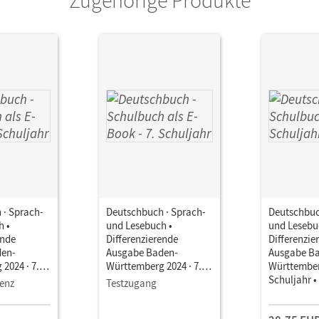
 · Sprach-
Deutschbuch · Sprach-
Deutschbuc
h •
und Lesebuch •
und Lesebu
ende
Differenzierende
Differenzie
den-
Ausgabe Baden-
Ausgabe B
2024 · 7.
Württemberg 2024 · 7.
Württemberg
Schulbuch
Schuljahr • Schulbuch
Schuljahr 
zenz
Testzugang
it Medien
als E-Book Mit Medien
Mit digital