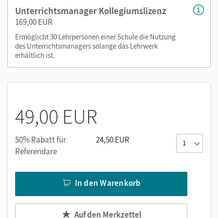
Inklusionsmaterialien (passgenaue Kopiervorlagen
Unterrichtsmanager Kollegiumslizenz
zum Schulbuch sowie Hinweise zum inklusiven
169,00 EUR
Unterrichten)
Ermöglicht 30 Lehrpersonen einer Schule die Nutzung
des Unterrichtsmanagers solange das Lehrwerk
Nutzen Sie den Unterrichtsmanager auf lernen.cornelsen.de
erhältlich ist.
oder über die Cornelsen Lernen App.
49,00 EUR
50% Rabatt für
24,50 EUR
Referendare
In den Warenkorb
Auf den Merkzettel