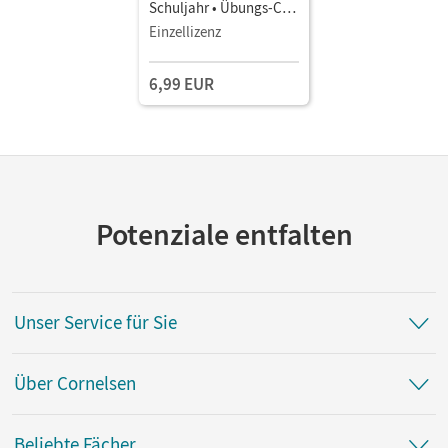
Schuljahr • Übungs-CD-
ROM zum Arbeitsheft
Einzellizenz
6,99 EUR
Potenziale entfalten
Unser Service für Sie
Über Cornelsen
Beliebte Fächer