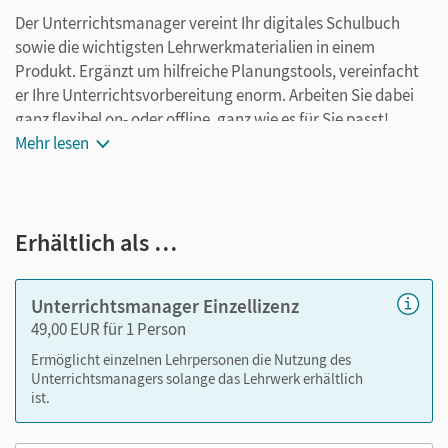
Der Unterrichtsmanager vereint Ihr digitales Schulbuch
sowie die wichtigsten Lehrwerkmaterialien in einem
Produkt. Ergänzt um hilfreiche Planungstools, vereinfacht
er Ihre Unterrichtsvorbereitung enorm. Arbeiten Sie dabei
ganz flexibel on- oder offline, ganz wie es für Sie passt!
Der Unterrichtsmanager zu
Mehr lesen
Deutschbuch Differenzierende
Ausgabe 2011
vereint die Zusatzmaterialien zum Schulbuch
und das Zusatzmodul Inklusionsmaterial. Enthalten sind:
E-Book
Erhältlich als …
didaktische Hinweise und Lösungen
editierbare Jahrespläne
Unterrichtsmanager Einzellizenz
Klassenarbeitsvorschläge und Diagnosebogen
49,00 EUR für 1 Person
Kopiervorlagen zur Differenzierung
Ermöglicht einzelnen Lehrpersonen die Nutzung des
Hörverstehensmaterialien (Audio-Dateien mit
Unterrichtsmanagers solange das Lehrwerk erhältlich
Arbeitsblättern)
ist.
Materialien für Whiteboard/Beamer