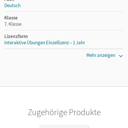
Deutsch
Klasse
7. Klasse
Lizenzform
Interaktive Übungen Einzellizenz – 1 Jahr
Erscheinungsdatum
Mehr anzeigen
06.07.2017
Lizenztext
Lizenz für einzelne Schüler/-innen oder Lehrpersonen mit
einer Laufzeit von einem Jahr
Verlag
Cornelsen Verlag
Zugehörige Produkte
Herausgeber/-in
Fandel, Anja; Oppenländer, Ulla