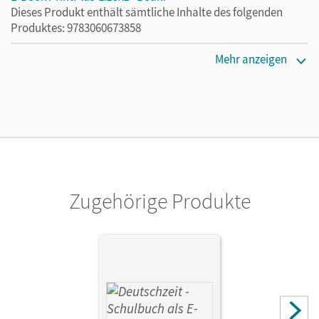
Dieses Produkt enthält sämtliche Inhalte des folgenden
Produktes: 9783060673858
Erscheinungsdatum
Mehr anzeigen
13.08.2021
Lizenztext
Die kostengünstige Lizenz für diejenigen, die das E-Book
ein Jahr lang ergänzend zum Print-Titel nutzen möchten.
Diese Lizenz kann nur von Lehrkräften und Schulen
erworben werden.
Zugehörige Produkte
Verlag
Cornelsen Verlag
Herausgeber/-in
Fandel, Anja; Oppenländer, Ulla
Autor/-in
Behlert, Susanne; Borrmann, Andreas; Fandel, Anja; Dauth,