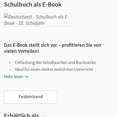
Schulbuch als E-Book
Das E-Book stellt sich vor – profitieren Sie von
vielen Vorteilen!
Entlastung der Schultaschen und Rucksäcke
Ideal für einen digital gestützten Unterricht
Mehr lesen
Notiz- und Markierungsmöglichkeit
Jederzeit unkompliziert verfügbar
Viele digitale Funktionen unterstützen das Lehren und
Festeinband
Lernen:
Notizen erstellen
Erhältlich als …