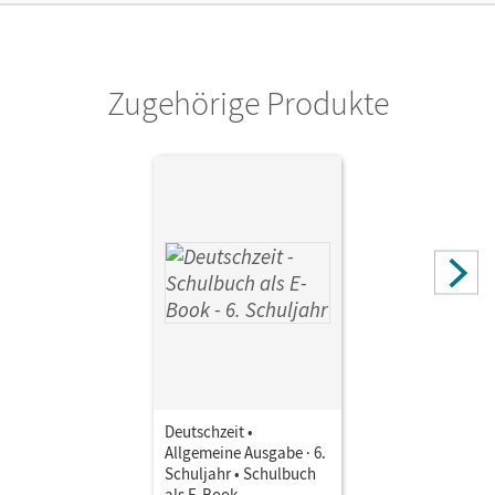
Verlag
Cornelsen Verlag
Zugehörige Produkte
Herausgeber/-in
Fandel, Anja; Oppenländer, Ulla
Autor/-in
Behlert, Susanne; Borrmann, Andreas; Fandel, Anja; Dauth,
Alexandra; Gross, Renate; Bobsin, Julia; Engels, Benedikt;
Breitenwischer, Dennis
Deutschzeit •
Allgemeine Ausgabe · 6.
Schuljahr • Schulbuch
als E-Book