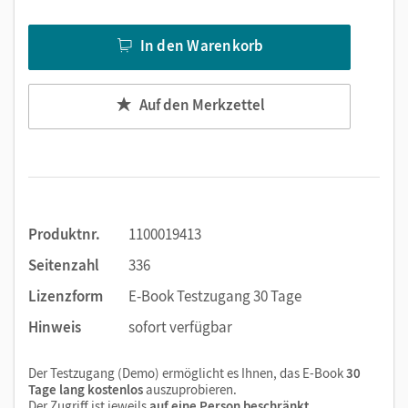
Text ergänzen
Lesezeichen hinzufügen
In den Warenkorb
Suchen im Text
Zoomen
Auf den Merkzettel
Produktnr.
1100019413
Seitenzahl
336
Lizenzform
E-Book Testzugang 30 Tage
Hinweis
sofort verfügbar
Der Testzugang (Demo) ermöglicht es Ihnen, das E-Book
30
Tage lang kostenlos
auszuprobieren.
Der Zugriff ist jeweils
auf eine Person beschränkt
.