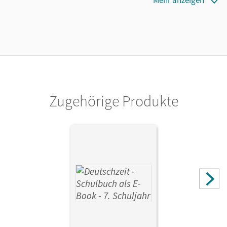
23.01.2017
Lizenztext
Die geeignete Lizenz für Lehrkräfte, Schulen oder
Privatpersonen, die nur mit dem E-Book arbeiten.
Verlag
Cornelsen Verlag
Zugehörige Produkte
Herausgeber/-in
Fandel, Anja; Oppenländer, Ulla
Autor/-in
Rusnok, Toka-Lena; Engels, Benedikt; Breitenwischer,
Dennis; Wohlgemuth, Jan; Bobsin, Julia; Michelis, Maike;
Berbesch, Marian; Hennen, Wendel; Scharnberg, Maren;
Kistner, Manuela; Glathe, Ute; Ursin, Marco