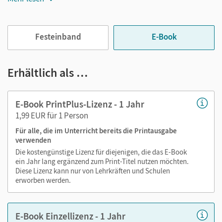
Jederzeit unkompliziert verfügbar
Viele digitale Funktionen unterstützen das Lehren und
Festeinband
E-Book
Lernen:
Notizen erstellen
Erhältlich als …
Markierungen setzen
Text ergänzen
E-Book PrintPlus-Lizenz - 1 Jahr
Lesezeichen hinzufügen
1,99 EUR für 1 Person
Suchen im Text
Für alle, die im Unterricht bereits die Printausgabe
Zoomen
verwenden
Die kostengünstige Lizenz für diejenigen, die das E-Book
ein Jahr lang ergänzend zum Print-Titel nutzen möchten.
Diese Lizenz kann nur von Lehrkräften und Schulen
erworben werden.
E-Book Einzellizenz - 1 Jahr