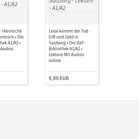
 · Heimliche
Leise kommt der Tod ·
Teufel in S
rmisch • Die
Gift und Geld in
Falsches S
hek A1/A2 •
Salzburg • Die DaF-
• Die DaF-
 Audios
Bibliothek A1/A2 •
A1/A2 • Le
Lektüre Mit Audios
Audios on
online
9,99 EUR
9,99 EU