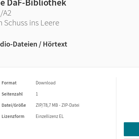
ie DaF-Bibliothek
/A2
n Schuss ins Leere
dio-Dateien / Hörtext
Format
Download
Seitenzahl
1
Datei/Größe
ZIP/78,7 MB - ZIP-Datei
Lizenzform
Einzellizenz EL