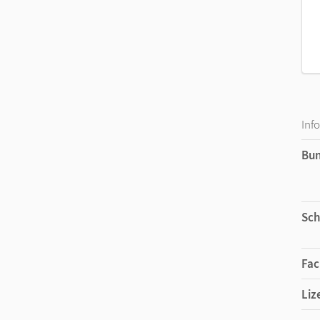
Inf
Bu
Sch
Fac
Liz