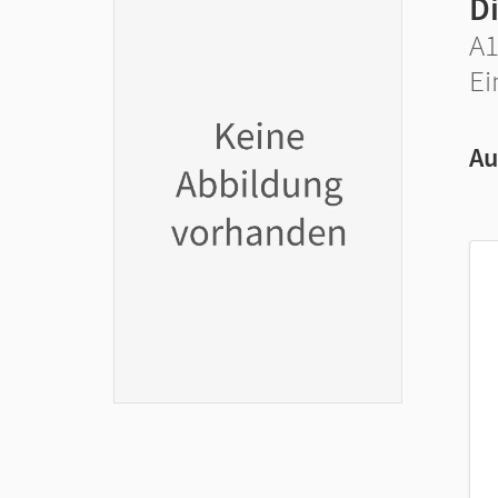
D
A1
Ei
Au