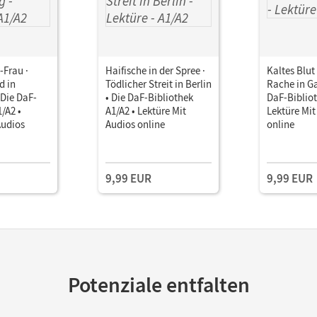
-Frau ·
Haifische in der Spree ·
Kaltes Blut
d in
Tödlicher Streit in Berlin
Rache in Ga
 Die DaF-
• Die DaF-Bibliothek
DaF-Bibliot
/A2 •
A1/A2 • Lektüre Mit
Lektüre Mit
Audios
Audios online
online
9,99 EUR
9,99 EUR
Potenziale entfalten