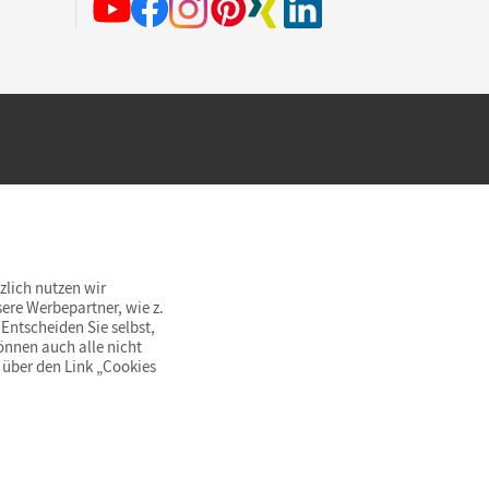
hland beim Kauf im Cornelsen Onlineshop.
rsandkostenfrei innerhalb Deutschlands
zlich nutzen wir
ere Werbepartner, wie z.
Entscheiden Sie selbst,
önnen auch alle nicht
 über den Link „Cookies