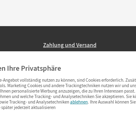
Zahlung und Versand
Nur 2,95 EUR Versandkosten in Deutsc
en Ihre Privatsphäre
Ab 59,– EUR Bestellwert liefern wir ve
(Lieferung in 3–6 Tagen).
-Angebot vollständig nutzen zu können, sind Cookies erforderlich. Zusät
ols. Marketing Cookies und andere Trackingtechniken nutzen wir und uns
hnen personalisierte Werbung anzuzeigen, die zu Ihren Interessen passt. 
hmen und welche Tracking- und Analysetechniken Sie akzeptieren. Sie k
sowie Tracking- und Analysetechniken
ablehnen
. Ihre Auswahl können Sie
 später jederzeit aktualisieren