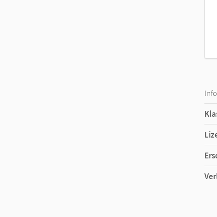
Inf
Kla
Liz
Ers
Ver