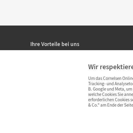
Ihre Vorteile bei uns
20% Prüfnachlass für Lehrkräfte
Wir respektier
Persönliche Angebote für Lehrkräfte
Um das Cornelsen Online
Sicheres Einkaufen mit SSL-Verschlüsselung
Tracking- und Analyseto
B. Google und Meta, um I
Verlängerte
Widerrufsfrist
von 4 Wochen
welche Cookies Sie anne
erforderlichen Cookies 
& Co.“ am Ende der Seite
Schnelle und einfache Retourenabwicklung