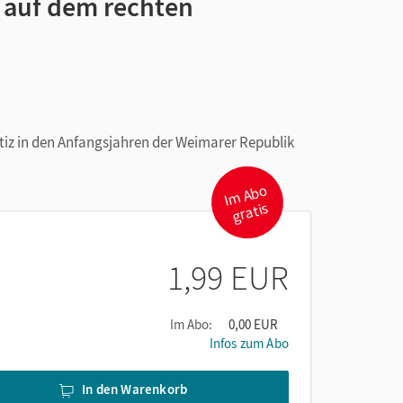
- auf dem rechten
stiz in den Anfangsjahren der Weimarer Republik
I
m
A
b
o
gr
atis
1,99 EUR
Im Abo:
0,00 EUR
Infos zum Abo
In den Warenkorb